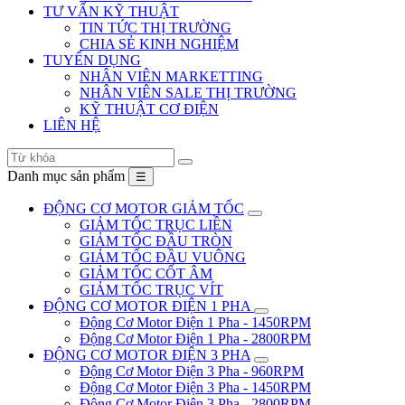
TƯ VẤN KỸ THUẬT
TIN TỨC THỊ TRƯỜNG
CHIA SẺ KINH NGHIỆM
TUYỂN DỤNG
NHÂN VIÊN MARKETTING
NHÂN VIÊN SALE THỊ TRƯỜNG
KỸ THUẬT CƠ ĐIỆN
LIÊN HỆ
Danh mục sản phẩm
☰
ĐỘNG CƠ MOTOR GIẢM TỐC
GIẢM TỐC TRỤC LIỀN
GIẢM TỐC ĐẦU TRÒN
GIẢM TỐC ĐẦU VUÔNG
GIẢM TỐC CỐT ÂM
GIẢM TỐC TRỤC VÍT
ĐỘNG CƠ MOTOR ĐIỆN 1 PHA
Động Cơ Motor Điện 1 Pha - 1450RPM
Động Cơ Motor Điện 1 Pha - 2800RPM
ĐỘNG CƠ MOTOR ĐIỆN 3 PHA
Động Cơ Motor Điện 3 Pha - 960RPM
Động Cơ Motor Điện 3 Pha - 1450RPM
Động Cơ Motor Điện 3 Pha - 2800RPM