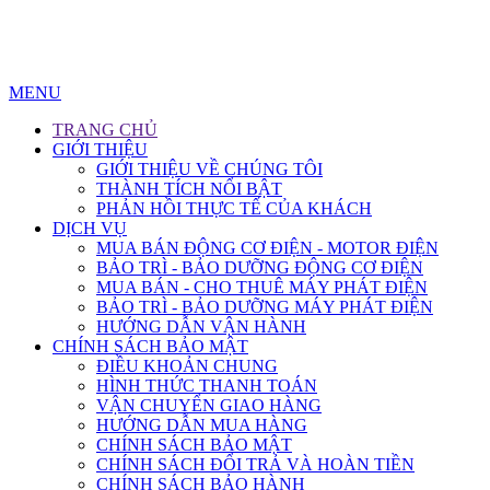
MENU
TRANG CHỦ
GIỚI THIỆU
GIỚI THIỆU VỀ CHÚNG TÔI
THÀNH TÍCH NỔI BẬT
PHẢN HỒI THỰC TẾ CỦA KHÁCH
DỊCH VỤ
MUA BÁN ĐỘNG CƠ ĐIỆN - MOTOR ĐIỆN
BẢO TRÌ - BẢO DƯỠNG ĐỘNG CƠ ĐIỆN
MUA BÁN - CHO THUÊ MÁY PHÁT ĐIỆN
BẢO TRÌ - BẢO DƯỠNG MÁY PHÁT ĐIỆN
HƯỚNG DẪN VẬN HÀNH
CHÍNH SÁCH BẢO MẬT
ĐIỀU KHOẢN CHUNG
HÌNH THỨC THANH TOÁN
VẬN CHUYỂN GIAO HÀNG
HƯỚNG DẪN MUA HÀNG
CHÍNH SÁCH BẢO MẬT
CHÍNH SÁCH ĐỔI TRẢ VÀ HOÀN TIỀN
CHÍNH SÁCH BẢO HÀNH