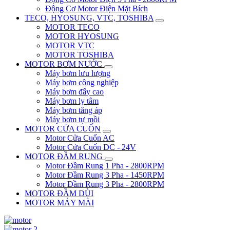
Động Cơ Motor Điện Mặt Bích
TECO, HYOSUNG, VTC, TOSHIBA
MOTOR TECO
MOTOR HYOSUNG
MOTOR VTC
MOTOR TOSHIBA
MOTOR BƠM NƯỚC
Máy bơm lưu lượng
Máy bơm công nghiệp
Máy bơm đẩy cao
Máy bơm ly tâm
Máy bơm tăng áp
Máy bơm tự mồi
MOTOR CỬA CUỐN
Motor Cửa Cuốn AC
Motor Cửa Cuốn DC - 24V
MOTOR ĐẦM RUNG
Motor Đầm Rung 1 Pha - 2800RPM
Motor Đầm Rung 3 Pha - 1450RPM
Motor Đầm Rung 3 Pha - 2800RPM
MOTOR ĐẦM DÙI
MOTOR MÁY MÀI