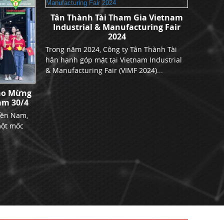
Tân Thành Tài Tham Gia Vietnam
Industrial & Manufacturing Fair
2024
Trong năm 2024, Công ty Tân Thành Tài
hân hạnh góp mặt tại Vietnam Industrial
& Manufacturing Fair (VIMF 2024)...
ào Mừng
Khóa
am 30/4
hàng
iền Nam,
Tân Thà
một mốc
cấp các
Motor đ