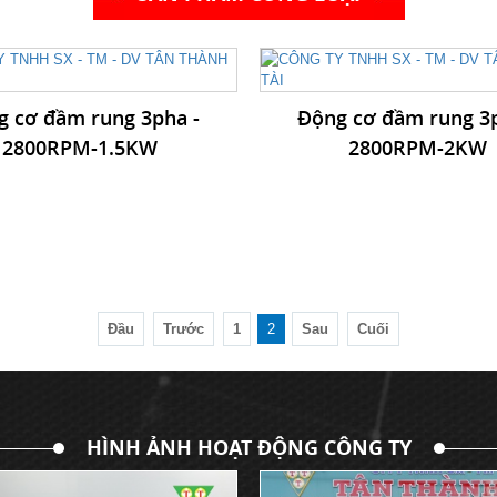
g cơ đầm rung 3pha -
Động cơ đầm rung 3p
2800RPM-1.5KW
2800RPM-2KW
Đầu
Trước
1
2
Sau
Cuối
HÌNH ẢNH HOẠT ĐỘNG CÔNG TY