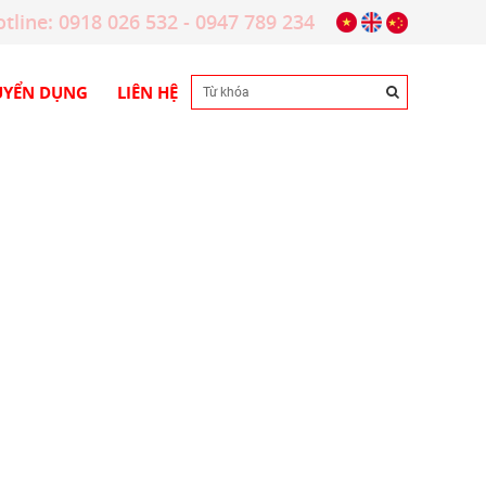
tline: 0918 026 532 - 0947 789 234
UYỂN DỤNG
LIÊN HỆ