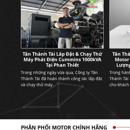
g bán
Tân Thành Tài Lắp Đặt & Chạy Thử
Tân Thà
 việc
Máy Phát Điện Cummins 1000kVA
Motor
Tại Phan Thiết
Lượng
ên cung
Trong những ngày vừa qua, Công ty Tân
Trong hành
n,
Thành Tài đã hoàn thành công tác lắp đặt
Thành Tài
và chạy thử máy...
cho khách
PHÂN PHỐI MOTOR CHÍNH HÃNG