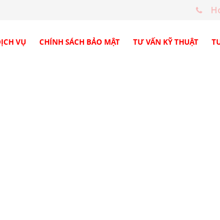
Ho
ỊCH VỤ
CHÍNH SÁCH BẢO MẬT
TƯ VẤN KỸ THUẬT
T