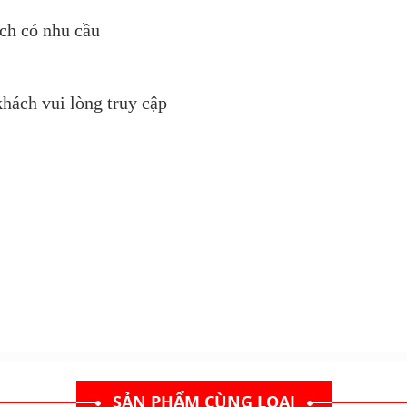
ách có nhu cầu
hách vui lòng truy cập
SẢN PHẨM CÙNG LOẠI