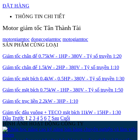
ĐẶT HÀNG
THÔNG TIN CHI TIẾT
Motor giảm tốc Tân Thành Tài
motorgiamtoc
dongcogiamtoc
motogiamtoc
SẢN PHẨM CÙNG LOẠI
Giảm tốc chân đế 0.75kW - 1HP - 380V - Tỷ số truyền 1:20
Giảm tốc chân đế 1.5kW - 2HP - 380V - Tỷ số truyền 1:10
Giảm tốc mặt bích 0.4kW - 0.5HP - 380V - Tỷ số truyền 1:30
Giảm tốc mặt bích 0.75kW - 1HP - 380V - Tỷ số truyền 1:50
Giảm tốc trục liền 2.2kW - 3HP - 1:10
Giảm tốc đâu vuông + TECO mặt bích 11kW - 15HP - 1:30
Đầu
Trước
1
2
3
4
5
6
7
Sau
Cuối
HÌNH ẢNH HOẠT ĐỘNG CÔNG TY