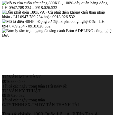
TƯ VẤN MUA HÀNG
0916 600 400
Tất cả các ngày trong tuần (Trừ ngày lễ)
TƯ VẤN KỸ THUẬT
0918 026 532
Tất cả các ngày trong tuần
C.TY TNHH SX-TM DV TÂN THÀNH TÀI
Trụ sở chính
:
1080 Quốc Lộ 1A, P.Tân Tạo A,