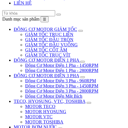
LIÊN HỆ
Danh mục sản phẩm
☰
ĐỘNG CƠ MOTOR GIẢM TỐC
GIẢM TỐC TRỤC LIỀN
GIẢM TỐC ĐẦU TRÒN
GIẢM TỐC ĐẦU VUÔNG
GIẢM TỐC CỐT ÂM
GIẢM TỐC TRỤC VÍT
ĐỘNG CƠ MOTOR ĐIỆN 1 PHA
Động Cơ Motor Điện 1 Pha - 1450RPM
Động Cơ Motor Điện 1 Pha - 2800RPM
ĐỘNG CƠ MOTOR ĐIỆN 3 PHA
Động Cơ Motor Điện 3 Pha - 960RPM
Động Cơ Motor Điện 3 Pha - 1450RPM
Động Cơ Motor Điện 3 Pha - 2800RPM
Động Cơ Motor Điện Mặt Bích
TECO, HYOSUNG, VTC, TOSHIBA
MOTOR TECO
MOTOR HYOSUNG
MOTOR VTC
MOTOR TOSHIBA
MOTOR BƠM NƯỚC