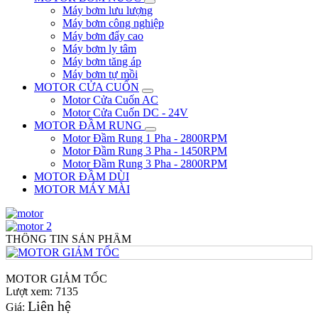
Máy bơm lưu lượng
Máy bơm công nghiệp
Máy bơm đẩy cao
Máy bơm ly tâm
Máy bơm tăng áp
Máy bơm tự mồi
MOTOR CỬA CUỐN
Motor Cửa Cuốn AC
Motor Cửa Cuốn DC - 24V
MOTOR ĐẦM RUNG
Motor Đầm Rung 1 Pha - 2800RPM
Motor Đầm Rung 3 Pha - 1450RPM
Motor Đầm Rung 3 Pha - 2800RPM
MOTOR ĐẦM DÙI
MOTOR MÁY MÀI
THÔNG TIN SẢN PHẨM
MOTOR GIẢM TỐC
Lượt xem: 7135
Liên hệ
Giá: