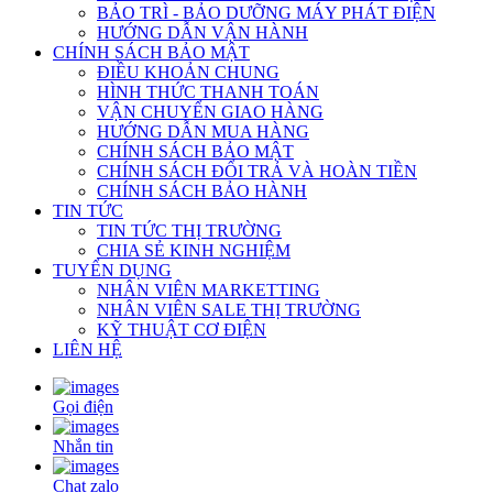
BẢO TRÌ - BẢO DƯỠNG MÁY PHÁT ĐIỆN
HƯỚNG DẪN VẬN HÀNH
CHÍNH SÁCH BẢO MẬT
ĐIỀU KHOẢN CHUNG
HÌNH THỨC THANH TOÁN
VẬN CHUYỂN GIAO HÀNG
HƯỚNG DẪN MUA HÀNG
CHÍNH SÁCH BẢO MẬT
CHÍNH SÁCH ĐỔI TRẢ VÀ HOÀN TIỀN
CHÍNH SÁCH BẢO HÀNH
TIN TỨC
TIN TỨC THỊ TRƯỜNG
CHIA SẺ KINH NGHIỆM
TUYỂN DỤNG
NHÂN VIÊN MARKETTING
NHÂN VIÊN SALE THỊ TRƯỜNG
KỸ THUẬT CƠ ĐIỆN
LIÊN HỆ
Gọi điện
Nhắn tin
Chat zalo