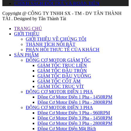
CHÍNH SÁCH ĐỔI TRẢ VÀ HOÀN TIỀN
Copyright @ CÔNG TY TNHH SX - TM - DV TÂN THÀNH
TÀI . Designed by Tân Thành Tài
TRANG CHỦ
GIỚI THIỆU
GIỚI THIỆU VỀ CHÚNG TÔI
THÀNH TÍCH NỔI BẬT
PHẢN HỒI THỰC TẾ CỦA KHÁCH
SẢN PHẨM
ĐỘNG CƠ MOTOR GIẢM TỐC
GIẢM TỐC TRỤC LIỀN
GIẢM TỐC ĐẦU TRÒN
GIẢM TỐC ĐẦU VUÔNG
GIẢM TỐC CỐT ÂM
GIẢM TỐC TRỤC VÍT
ĐỘNG CƠ MOTOR ĐIỆN 1 PHA
Động Cơ Motor Điện 1 Pha - 1450RPM
Động Cơ Motor Điện 1 Pha - 2800RPM
ĐỘNG CƠ MOTOR ĐIỆN 3 PHA
Động Cơ Motor Điện 3 Pha - 960RPM
Động Cơ Motor Điện 3 Pha - 1450RPM
Động Cơ Motor Điện 3 Pha - 2800RPM
Động Cơ Motor Điện Mặt Bích