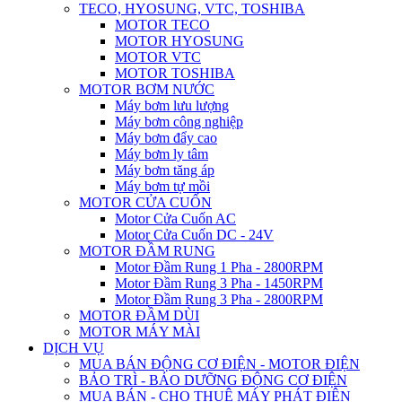
TECO, HYOSUNG, VTC, TOSHIBA
MOTOR TECO
MOTOR HYOSUNG
MOTOR VTC
MOTOR TOSHIBA
MOTOR BƠM NƯỚC
Máy bơm lưu lượng
Máy bơm công nghiệp
Máy bơm đẩy cao
Máy bơm ly tâm
Máy bơm tăng áp
Máy bơm tự mồi
MOTOR CỬA CUỐN
Motor Cửa Cuốn AC
Motor Cửa Cuốn DC - 24V
MOTOR ĐẦM RUNG
Motor Đầm Rung 1 Pha - 2800RPM
Motor Đầm Rung 3 Pha - 1450RPM
Motor Đầm Rung 3 Pha - 2800RPM
MOTOR ĐẦM DÙI
MOTOR MÁY MÀI
DỊCH VỤ
MUA BÁN ĐỘNG CƠ ĐIỆN - MOTOR ĐIỆN
BẢO TRÌ - BẢO DƯỠNG ĐỘNG CƠ ĐIỆN
MUA BÁN - CHO THUÊ MÁY PHÁT ĐIỆN