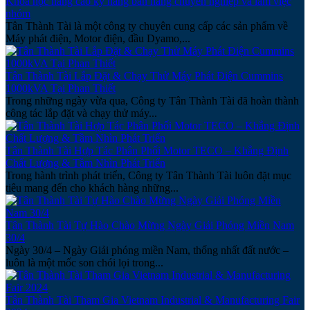
Khóa học nâng cao kỹ năng bán hàng chuyên nghiệp và làm việc
nhóm
Tân Thành Tài là một công ty chuyên cung cấp các sản phẩm về
Máy phát điện, Motor điện, đầu Dyamo,...
Tân Thành Tài Lắp Đặt & Chạy Thử Máy Phát Điện Cummins
1000kVA Tại Phan Thiết
Trong những ngày vừa qua, Công ty Tân Thành Tài đã hoàn thành
công tác lắp đặt và chạy thử máy...
Tân Thành Tài Hợp Tác Phân Phối Motor TECO – Khẳng Định
Chất Lượng & Tầm Nhìn Phát Triển
Trong hành trình phát triển, Công ty Tân Thành Tài luôn đặt mục
tiêu mang đến cho khách hàng những...
Tân Thành Tài Tự Hào Chào Mừng Ngày Giải Phóng Miền Nam
30/4
Ngày 30/4 – Ngày Giải phóng miền Nam, thống nhất đất nước –
luôn là một mốc son chói lọi trong...
Tân Thành Tài Tham Gia Vietnam Industrial & Manufacturing Fair