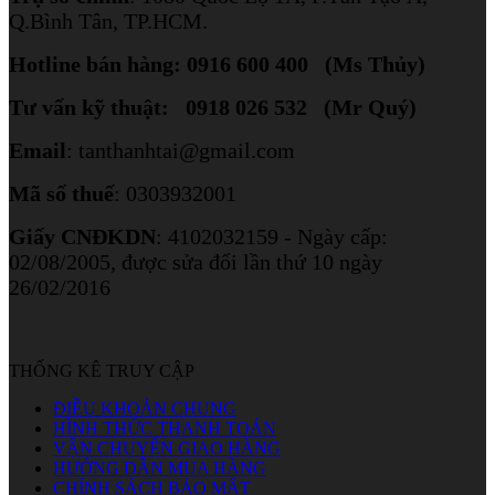
Q.Bình Tân, TP.HCM.
Hotline bán hàng: 0916 600 400 (Ms Thủy)
Tư vấn kỹ thuật: 0918 026 532 (Mr Quý)
Email
: tanthanhtai@gmail.com
Mã số thuế
: 0303932001
Giấy CNĐKDN
: 4102032159 - Ngày cấp:
02/08/2005, được sửa đổi lần thứ 10 ngày
26/02/2016
THỐNG KÊ TRUY CẬP
ĐIỀU KHOẢN CHUNG
HÌNH THỨC THANH TOÁN
VẬN CHUYỂN GIAO HÀNG
HƯỚNG DẪN MUA HÀNG
CHÍNH SÁCH BẢO MẬT