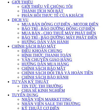
GIỚI THIỆU
GIỚI THIỆU VỀ CHÚNG TÔI
THÀNH TÍCH NỔI BẬT
PHẢN HỒI THỰC TẾ CỦA KHÁCH
DỊCH VỤ
MUA BÁN ĐỘNG CƠ ĐIỆN - MOTOR ĐIỆN
BẢO TRÌ - BẢO DƯỠNG ĐỘNG CƠ ĐIỆN
MUA BÁN - CHO THUÊ MÁY PHÁT ĐIỆN
BẢO TRÌ - BẢO DƯỠNG MÁY PHÁT ĐIỆN
HƯỚNG DẪN VẬN HÀNH
CHÍNH SÁCH BẢO MẬT
ĐIỀU KHOẢN CHUNG
HÌNH THỨC THANH TOÁN
VẬN CHUYỂN GIAO HÀNG
HƯỚNG DẪN MUA HÀNG
CHÍNH SÁCH BẢO MẬT
CHÍNH SÁCH ĐỔI TRẢ VÀ HOÀN TIỀN
CHÍNH SÁCH BẢO HÀNH
TƯ VẤN KỸ THUẬT
TIN TỨC THỊ TRƯỜNG
CHIA SẺ KINH NGHIỆM
TUYỂN DỤNG
NHÂN VIÊN MARKETTING
NHÂN VIÊN SALE THỊ TRƯỜNG
KỸ THUẬT CƠ ĐIỆN