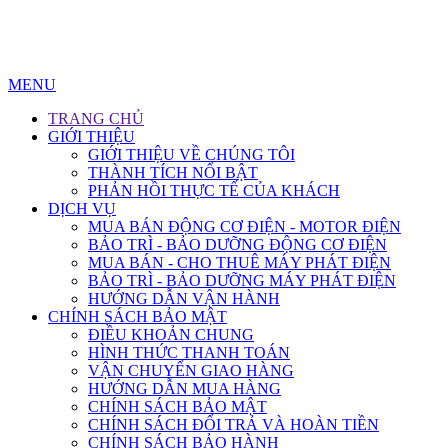
MENU
TRANG CHỦ
GIỚI THIỆU
GIỚI THIỆU VỀ CHÚNG TÔI
THÀNH TÍCH NỔI BẬT
PHẢN HỒI THỰC TẾ CỦA KHÁCH
DỊCH VỤ
MUA BÁN ĐỘNG CƠ ĐIỆN - MOTOR ĐIỆN
BẢO TRÌ - BẢO DƯỠNG ĐỘNG CƠ ĐIỆN
MUA BÁN - CHO THUÊ MÁY PHÁT ĐIỆN
BẢO TRÌ - BẢO DƯỠNG MÁY PHÁT ĐIỆN
HƯỚNG DẪN VẬN HÀNH
CHÍNH SÁCH BẢO MẬT
ĐIỀU KHOẢN CHUNG
HÌNH THỨC THANH TOÁN
VẬN CHUYỂN GIAO HÀNG
HƯỚNG DẪN MUA HÀNG
CHÍNH SÁCH BẢO MẬT
CHÍNH SÁCH ĐỔI TRẢ VÀ HOÀN TIỀN
CHÍNH SÁCH BẢO HÀNH