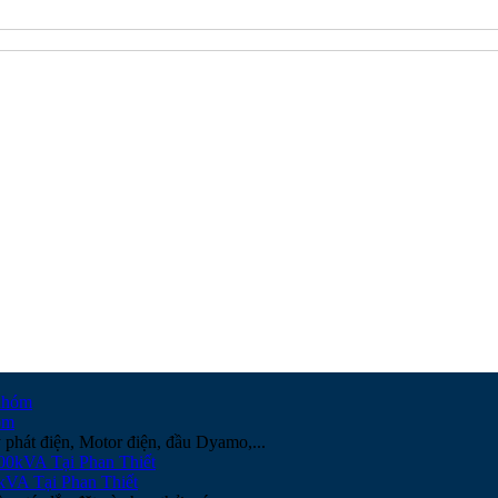
óm
phát điện, Motor điện, đầu Dyamo,...
VA Tại Phan Thiết