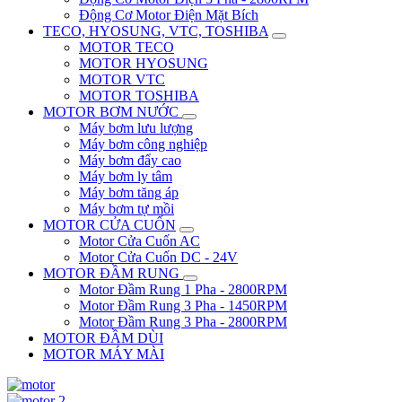
Động Cơ Motor Điện Mặt Bích
TECO, HYOSUNG, VTC, TOSHIBA
MOTOR TECO
MOTOR HYOSUNG
MOTOR VTC
MOTOR TOSHIBA
MOTOR BƠM NƯỚC
Máy bơm lưu lượng
Máy bơm công nghiệp
Máy bơm đẩy cao
Máy bơm ly tâm
Máy bơm tăng áp
Máy bơm tự mồi
MOTOR CỬA CUỐN
Motor Cửa Cuốn AC
Motor Cửa Cuốn DC - 24V
MOTOR ĐẦM RUNG
Motor Đầm Rung 1 Pha - 2800RPM
Motor Đầm Rung 3 Pha - 1450RPM
Motor Đầm Rung 3 Pha - 2800RPM
MOTOR ĐẦM DÙI
MOTOR MÁY MÀI