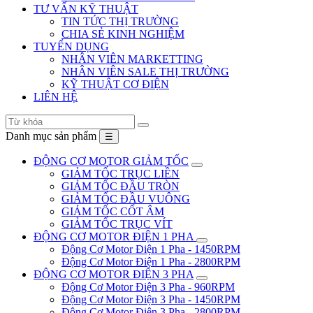
TƯ VẤN KỸ THUẬT
TIN TỨC THỊ TRƯỜNG
CHIA SẺ KINH NGHIỆM
TUYỂN DỤNG
NHÂN VIÊN MARKETTING
NHÂN VIÊN SALE THỊ TRƯỜNG
KỸ THUẬT CƠ ĐIỆN
LIÊN HỆ
Danh mục sản phẩm
☰
ĐỘNG CƠ MOTOR GIẢM TỐC
GIẢM TỐC TRỤC LIỀN
GIẢM TỐC ĐẦU TRÒN
GIẢM TỐC ĐẦU VUÔNG
GIẢM TỐC CỐT ÂM
GIẢM TỐC TRỤC VÍT
ĐỘNG CƠ MOTOR ĐIỆN 1 PHA
Động Cơ Motor Điện 1 Pha - 1450RPM
Động Cơ Motor Điện 1 Pha - 2800RPM
ĐỘNG CƠ MOTOR ĐIỆN 3 PHA
Động Cơ Motor Điện 3 Pha - 960RPM
Động Cơ Motor Điện 3 Pha - 1450RPM
Động Cơ Motor Điện 3 Pha - 2800RPM