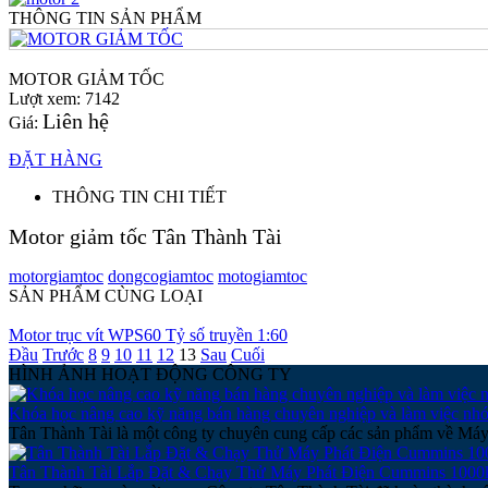
THÔNG TIN SẢN PHẨM
MOTOR GIẢM TỐC
Lượt xem: 7142
Liên hệ
Giá:
ĐẶT HÀNG
THÔNG TIN CHI TIẾT
Motor giảm tốc Tân Thành Tài
motorgiamtoc
dongcogiamtoc
motogiamtoc
SẢN PHẨM CÙNG LOẠI
Motor trục vít WPS60 Tỷ số truyền 1:60
Đầu
Trước
8
9
10
11
12
13
Sau
Cuối
HÌNH ẢNH HOẠT ĐỘNG CÔNG TY
Khóa học nâng cao kỹ năng bán hàng chuyên nghiệp và làm việc nh
Tân Thành Tài là một công ty chuyên cung cấp các sản phẩm về Máy 
Tân Thành Tài Lắp Đặt & Chạy Thử Máy Phát Điện Cummins 1000k