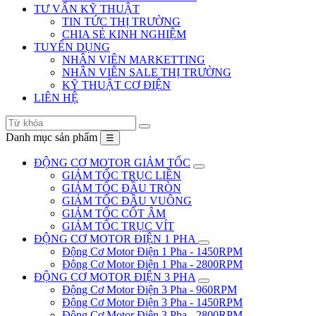
TƯ VẤN KỸ THUẬT
TIN TỨC THỊ TRƯỜNG
CHIA SẺ KINH NGHIỆM
TUYỂN DỤNG
NHÂN VIÊN MARKETTING
NHÂN VIÊN SALE THỊ TRƯỜNG
KỸ THUẬT CƠ ĐIỆN
LIÊN HỆ
Danh mục sản phẩm
☰
ĐỘNG CƠ MOTOR GIẢM TỐC
GIẢM TỐC TRỤC LIỀN
GIẢM TỐC ĐẦU TRÒN
GIẢM TỐC ĐẦU VUÔNG
GIẢM TỐC CỐT ÂM
GIẢM TỐC TRỤC VÍT
ĐỘNG CƠ MOTOR ĐIỆN 1 PHA
Động Cơ Motor Điện 1 Pha - 1450RPM
Động Cơ Motor Điện 1 Pha - 2800RPM
ĐỘNG CƠ MOTOR ĐIỆN 3 PHA
Động Cơ Motor Điện 3 Pha - 960RPM
Động Cơ Motor Điện 3 Pha - 1450RPM
Động Cơ Motor Điện 3 Pha - 2800RPM