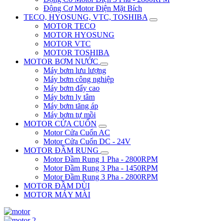
Động Cơ Motor Điện Mặt Bích
TECO, HYOSUNG, VTC, TOSHIBA
MOTOR TECO
MOTOR HYOSUNG
MOTOR VTC
MOTOR TOSHIBA
MOTOR BƠM NƯỚC
Máy bơm lưu lượng
Máy bơm công nghiệp
Máy bơm đẩy cao
Máy bơm ly tâm
Máy bơm tăng áp
Máy bơm tự mồi
MOTOR CỬA CUỐN
Motor Cửa Cuốn AC
Motor Cửa Cuốn DC - 24V
MOTOR ĐẦM RUNG
Motor Đầm Rung 1 Pha - 2800RPM
Motor Đầm Rung 3 Pha - 1450RPM
Motor Đầm Rung 3 Pha - 2800RPM
MOTOR ĐẦM DÙI
MOTOR MÁY MÀI