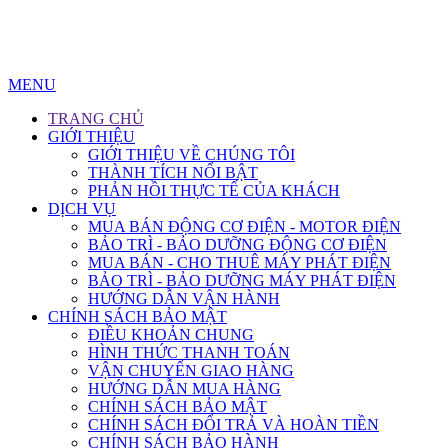
MENU
TRANG CHỦ
GIỚI THIỆU
GIỚI THIỆU VỀ CHÚNG TÔI
THÀNH TÍCH NỔI BẬT
PHẢN HỒI THỰC TẾ CỦA KHÁCH
DỊCH VỤ
MUA BÁN ĐỘNG CƠ ĐIỆN - MOTOR ĐIỆN
BẢO TRÌ - BẢO DƯỠNG ĐỘNG CƠ ĐIỆN
MUA BÁN - CHO THUÊ MÁY PHÁT ĐIỆN
BẢO TRÌ - BẢO DƯỠNG MÁY PHÁT ĐIỆN
HƯỚNG DẪN VẬN HÀNH
CHÍNH SÁCH BẢO MẬT
ĐIỀU KHOẢN CHUNG
HÌNH THỨC THANH TOÁN
VẬN CHUYỂN GIAO HÀNG
HƯỚNG DẪN MUA HÀNG
CHÍNH SÁCH BẢO MẬT
CHÍNH SÁCH ĐỔI TRẢ VÀ HOÀN TIỀN
CHÍNH SÁCH BẢO HÀNH