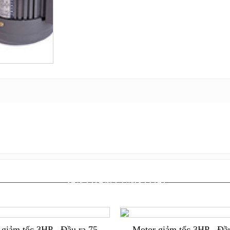
SẢN PHẨM CÙNG LOẠI
 giảm tốc 3HP - Đầu ra 75
Motor giảm tốc 3HP - Đầu