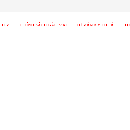
CH VỤ
CHÍNH SÁCH BẢO MẬT
TƯ VẤN KỸ THUẬT
TU