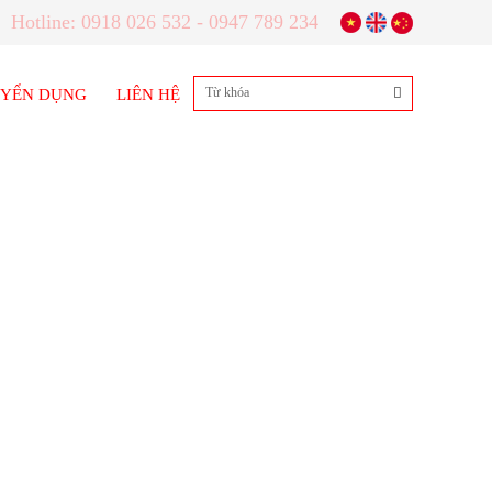
Hotline: 0918 026 532 - 0947 789 234
YỂN DỤNG
LIÊN HỆ