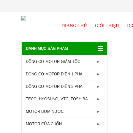
TRANG CHỦ
GIỚI THIỆU
DỊ
☰
DANH MỤC SẢN PHẨM
ĐỘNG CƠ MOTOR GIẢM TỐC
GIẢM TỐC TRỤC LIỀN
ĐỘNG CƠ MOTOR ĐIỆN 1 PHA
GIẢM TỐC ĐẦU TRÒN
Động Cơ Motor Điện 1 Pha -
ĐỘNG CƠ MOTOR ĐIỆN 3 PHA
1450RPM
GIẢM TỐC ĐẦU VUÔNG
Động Cơ Motor Điện 3 Pha - 960RPM
TECO, HYOSUNG, VTC, TOSHIBA
Động Cơ Motor Điện 1 Pha -
GIẢM TỐC CỐT ÂM
2800RPM
Động Cơ Motor Điện 3 Pha -
MOTOR TECO
MOTOR BƠM NƯỚC
1450RPM
GIẢM TỐC TRỤC VÍT
MOTOR HYOSUNG
Máy bơm lưu lượng
MOTOR CỬA CUỐN
Động Cơ Motor Điện 3 Pha -