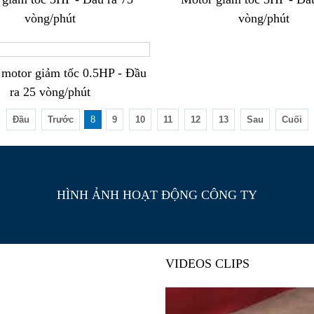
vòng/phút
vòng/phút
motor giảm tốc 0.5HP - Đầu
ra 25 vòng/phút
Đầu
Trước
8
9
10
11
12
13
Sau
Cuối
HÌNH ẢNH HOẠT ĐỘNG CÔNG TY
VIDEOS CLIPS