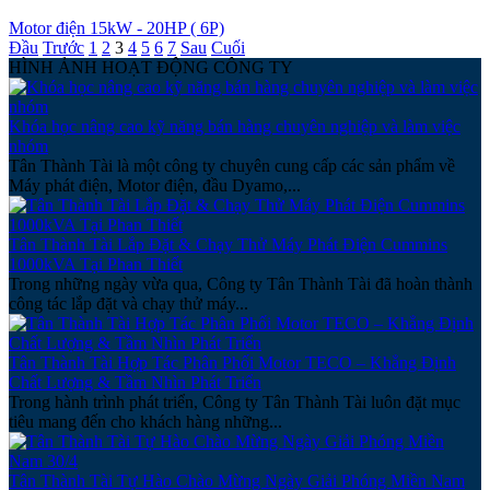
Motor điện 15kW - 20HP ( 6P)
Đầu
Trước
1
2
3
4
5
6
7
Sau
Cuối
HÌNH ẢNH HOẠT ĐỘNG CÔNG TY
Khóa học nâng cao kỹ năng bán hàng chuyên nghiệp và làm việc
nhóm
Tân Thành Tài là một công ty chuyên cung cấp các sản phẩm về
Máy phát điện, Motor điện, đầu Dyamo,...
Tân Thành Tài Lắp Đặt & Chạy Thử Máy Phát Điện Cummins
1000kVA Tại Phan Thiết
Trong những ngày vừa qua, Công ty Tân Thành Tài đã hoàn thành
công tác lắp đặt và chạy thử máy...
Tân Thành Tài Hợp Tác Phân Phối Motor TECO – Khẳng Định
Chất Lượng & Tầm Nhìn Phát Triển
Trong hành trình phát triển, Công ty Tân Thành Tài luôn đặt mục
tiêu mang đến cho khách hàng những...
Tân Thành Tài Tự Hào Chào Mừng Ngày Giải Phóng Miền Nam