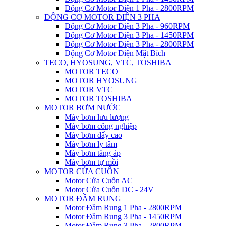
Động Cơ Motor Điện 1 Pha - 2800RPM
ĐỘNG CƠ MOTOR ĐIỆN 3 PHA
Động Cơ Motor Điện 3 Pha - 960RPM
Động Cơ Motor Điện 3 Pha - 1450RPM
Động Cơ Motor Điện 3 Pha - 2800RPM
Động Cơ Motor Điện Mặt Bích
TECO, HYOSUNG, VTC, TOSHIBA
MOTOR TECO
MOTOR HYOSUNG
MOTOR VTC
MOTOR TOSHIBA
MOTOR BƠM NƯỚC
Máy bơm lưu lượng
Máy bơm công nghiệp
Máy bơm đẩy cao
Máy bơm ly tâm
Máy bơm tăng áp
Máy bơm tự mồi
MOTOR CỬA CUỐN
Motor Cửa Cuốn AC
Motor Cửa Cuốn DC - 24V
MOTOR ĐẦM RUNG
Motor Đầm Rung 1 Pha - 2800RPM
Motor Đầm Rung 3 Pha - 1450RPM
Motor Đầm Rung 3 Pha - 2800RPM