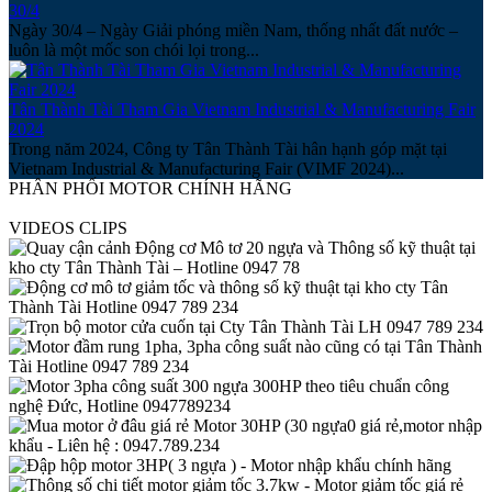
30/4
Ngày 30/4 – Ngày Giải phóng miền Nam, thống nhất đất nước –
luôn là một mốc son chói lọi trong...
Tân Thành Tài Tham Gia Vietnam Industrial & Manufacturing Fair
2024
Trong năm 2024, Công ty Tân Thành Tài hân hạnh góp mặt tại
Vietnam Industrial & Manufacturing Fair (VIMF 2024)...
PHÂN PHỐI MOTOR CHÍNH HÃNG
VIDEOS CLIPS