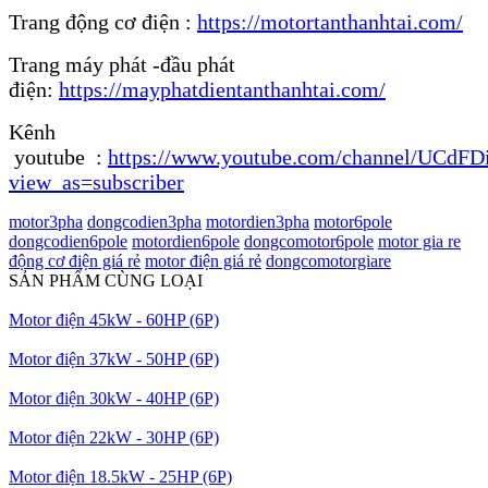
Trang động cơ điện :
https://motortanthanhtai.com/
Trang máy phát -đầu phát
điện:
https://mayphatdientanthanhtai.com/
Kênh
youtube :
https://www.youtube.com/channel/UCdF
view_as=subscriber
motor3pha
dongcodien3pha
motordien3pha
motor6pole
dongcodien6pole
motordien6pole
dongcomotor6pole
motor gia re
động cơ điện giá rẻ
motor điện giá rẻ
dongcomotorgiare
SẢN PHẨM CÙNG LOẠI
Motor điện 45kW - 60HP (6P)
Motor điện 37kW - 50HP (6P)
Motor điện 30kW - 40HP (6P)
Motor điện 22kW - 30HP (6P)
Motor điện 18.5kW - 25HP (6P)