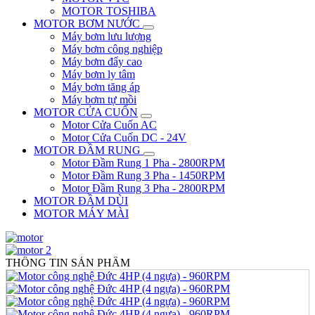
MOTOR TOSHIBA
MOTOR BƠM NƯỚC
Máy bơm lưu lượng
Máy bơm công nghiệp
Máy bơm đẩy cao
Máy bơm ly tâm
Máy bơm tăng áp
Máy bơm tự mồi
MOTOR CỬA CUỐN
Motor Cửa Cuốn AC
Motor Cửa Cuốn DC - 24V
MOTOR ĐẦM RUNG
Motor Đầm Rung 1 Pha - 2800RPM
Motor Đầm Rung 3 Pha - 1450RPM
Motor Đầm Rung 3 Pha - 2800RPM
MOTOR ĐẦM DÙI
MOTOR MÁY MÀI
THÔNG TIN SẢN PHẨM