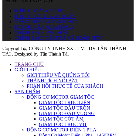
THỐNG KÊ TRUY CẬP
ĐIỀU KHOẢN CHUNG
HÌNH THỨC THANH TOÁN
VẬN CHUYỂN GIAO HÀNG
HƯỚNG DẪN MUA HÀNG
CHÍNH SÁCH BẢO MẬT
CHÍNH SÁCH ĐỔI TRẢ VÀ HOÀN TIỀN
Copyright @ CÔNG TY TNHH SX - TM - DV TÂN THÀNH
TÀI . Designed by Tân Thành Tài
TRANG CHỦ
GIỚI THIỆU
GIỚI THIỆU VỀ CHÚNG TÔI
THÀNH TÍCH NỔI BẬT
PHẢN HỒI THỰC TẾ CỦA KHÁCH
SẢN PHẨM
ĐỘNG CƠ MOTOR GIẢM TỐC
GIẢM TỐC TRỤC LIỀN
GIẢM TỐC ĐẦU TRÒN
GIẢM TỐC ĐẦU VUÔNG
GIẢM TỐC CỐT ÂM
GIẢM TỐC TRỤC VÍT
ĐỘNG CƠ MOTOR ĐIỆN 1 PHA
Động Cơ Motor Điện 1 Pha - 1450RPM