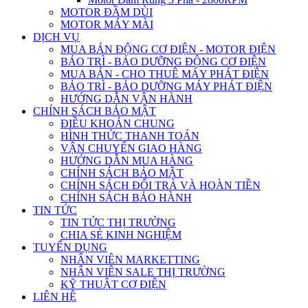
MOTOR ĐẦM DÙI
MOTOR MÁY MÀI
DỊCH VỤ
MUA BÁN ĐỘNG CƠ ĐIỆN - MOTOR ĐIỆN
BẢO TRÌ - BẢO DƯỠNG ĐỘNG CƠ ĐIỆN
MUA BÁN - CHO THUÊ MÁY PHÁT ĐIỆN
BẢO TRÌ - BẢO DƯỠNG MÁY PHÁT ĐIỆN
HƯỚNG DẪN VẬN HÀNH
CHÍNH SÁCH BẢO MẬT
ĐIỀU KHOẢN CHUNG
HÌNH THỨC THANH TOÁN
VẬN CHUYỂN GIAO HÀNG
HƯỚNG DẪN MUA HÀNG
CHÍNH SÁCH BẢO MẬT
CHÍNH SÁCH ĐỔI TRẢ VÀ HOÀN TIỀN
CHÍNH SÁCH BẢO HÀNH
TIN TỨC
TIN TỨC THỊ TRƯỜNG
CHIA SẺ KINH NGHIỆM
TUYỂN DỤNG
NHÂN VIÊN MARKETTING
NHÂN VIÊN SALE THỊ TRƯỜNG
KỸ THUẬT CƠ ĐIỆN
LIÊN HỆ