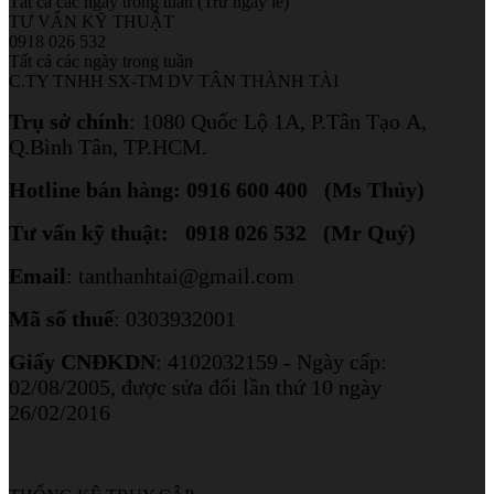
Tất cả các ngày trong tuần (Trừ ngày lễ)
TƯ VẤN KỸ THUẬT
0918 026 532
Tất cả các ngày trong tuần
C.TY TNHH SX-TM DV TÂN THÀNH TÀI
Trụ sở chính
:
1080 Quốc Lộ 1A, P.Tân Tạo A,
Q.Bình Tân, TP.HCM.
Hotline bán hàng: 0916 600 400 (Ms Thủy)
Tư vấn kỹ thuật: 0918 026 532 (Mr Quý)
Email
: tanthanhtai@gmail.com
Mã số thuế
: 0303932001
Giấy CNĐKDN
: 4102032159 - Ngày cấp:
02/08/2005, được sửa đổi lần thứ 10 ngày
26/02/2016