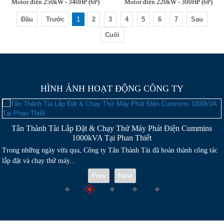
Motor điện 250kW - 340HP (6P)
Motor điện 220kW - 300HP (6P)
Đầu
Trước
1
2
3
4
5
6
7
Sau
Cuối
HÌNH ẢNH HOẠT ĐỘNG CÔNG TY
Tân Thành Tài Hợp Tác Phân Phối Motor TECO – Khẳng Định
Chất Lượng & Tầm Nhìn Phát Triển
Trong hành trình phát triển, Công ty Tân Thành Tài luôn đặt mục tiêu mang
đến cho khách hàng những...
Prev
Next