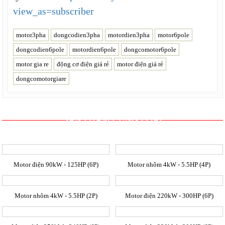
view_as=subscriber
motor3pha
dongcodien3pha
motordien3pha
motor6pole
dongcodien6pole
motordien6pole
dongcomotor6pole
motor gia re
động cơ điện giá rẻ
motor điện giá rẻ
dongcomotorgiare
SẢN PHẨM CÙNG LOẠI
Motor điện 90kW - 125HP (6P)
Motor nhôm 4kW - 5.5HP (4P)
Motor nhôm 4kW - 5.5HP (2P)
Motor điện 220kW - 300HP (6P)