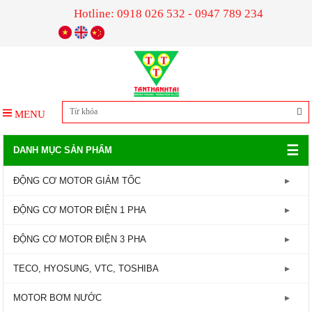
Hotline: 0918 026 532 - 0947 789 234
MENU
☰
DANH MỤC SẢN PHẨM
ĐỘNG CƠ MOTOR GIẢM TỐC
GIẢM TỐC TRỤC LIỀN
ĐỘNG CƠ MOTOR ĐIỆN 1 PHA
GIẢM TỐC ĐẦU TRÒN
Động Cơ Motor Điện 1 Pha - 1450RPM
ĐỘNG CƠ MOTOR ĐIỆN 3 PHA
GIẢM TỐC ĐẦU VUÔNG
Động Cơ Motor Điện 1 Pha - 2800RPM
Động Cơ Motor Điện 3 Pha - 960RPM
TECO, HYOSUNG, VTC, TOSHIBA
GIẢM TỐC CỐT ÂM
Động Cơ Motor Điện 3 Pha - 1450RPM
MOTOR TECO
MOTOR BƠM NƯỚC