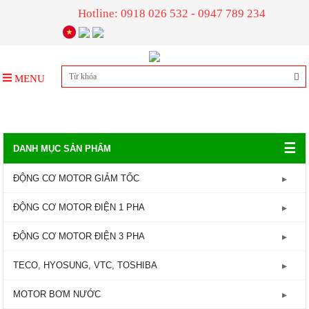
Hotline: 0918 026 532 - 0947 789 234
MENU
☰
DANH MỤC SẢN PHẨM
ĐỘNG CƠ MOTOR GIẢM TỐC
GIẢM TỐC TRỤC LIỀN
ĐỘNG CƠ MOTOR ĐIỆN 1 PHA
GIẢM TỐC ĐẦU TRÒN
Động Cơ Motor Điện 1 Pha - 1450RPM
ĐỘNG CƠ MOTOR ĐIỆN 3 PHA
GIẢM TỐC ĐẦU VUÔNG
Động Cơ Motor Điện 1 Pha - 2800RPM
Động Cơ Motor Điện 3 Pha - 960RPM
TECO, HYOSUNG, VTC, TOSHIBA
GIẢM TỐC CỐT ÂM
Động Cơ Motor Điện 3 Pha - 1450RPM
MOTOR TECO
MOTOR BƠM NƯỚC