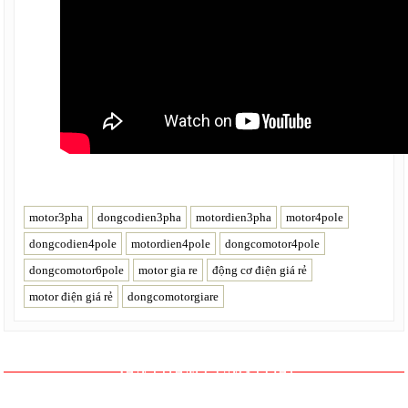
motor3pha
dongcodien3pha
motordien3pha
motor4pole
dongcodien4pole
motordien4pole
dongcomotor4pole
dongcomotor6pole
motor gia re
động cơ điện giá rẻ
motor điện giá rẻ
dongcomotorgiare
SẢN PHẨM CÙNG LOẠI