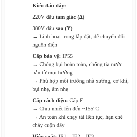
Kiểu đấu dây:
220V đấu
tam giác (Δ)
380V đấu
sao (Y)
→ Linh hoạt trong lắp đặt, dễ chuyển đổi
nguồn điện
Cấp bảo vệ:
IP55
→ Chống bụi hoàn toàn, chống tia nước
bắn từ mọi hướng
→ Phù hợp môi trường nhà xưởng, cơ khí,
bụi nhẹ, ẩm nhẹ
Cấp cách điện:
Cấp F
→ Chịu nhiệt lên đến ~155°C
→ An toàn khi chạy tải liên tục, hạn chế
cháy cuộn dây
Hiệu suất:
IE1 – IE2 – IE3