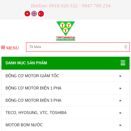
Hotline: 0918 026 532 - 0947 789 234
MENU
☰
DANH MỤC SẢN PHẨM
ĐỘNG CƠ MOTOR GIẢM TỐC
GIẢM TỐC TRỤC LIỀN
ĐỘNG CƠ MOTOR ĐIỆN 1 PHA
GIẢM TỐC ĐẦU TRÒN
Động Cơ Motor Điện 1 Pha - 1450RPM
ĐỘNG CƠ MOTOR ĐIỆN 3 PHA
GIẢM TỐC ĐẦU VUÔNG
Động Cơ Motor Điện 1 Pha - 2800RPM
Động Cơ Motor Điện 3 Pha - 960RPM
TECO, HYOSUNG, VTC, TOSHIBA
GIẢM TỐC CỐT ÂM
Động Cơ Motor Điện 3 Pha - 1450RPM
MOTOR TECO
MOTOR BƠM NƯỚC