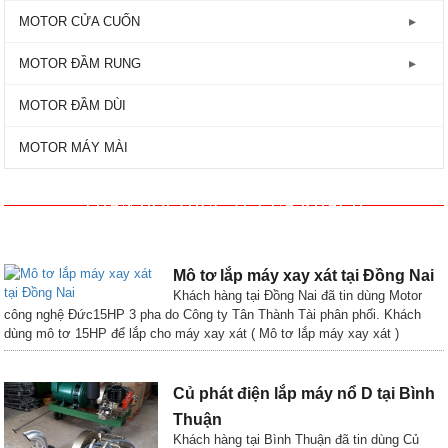
GIẢM TỐC TRỤC VÍT
Động Cơ Motor Điện 3 Pha - 2800RPM
MOTOR HYOSUNG
Máy bơm lưu lượng
MOTOR CỬA CUỐN
Động Cơ Motor Điện Mặt Bích
MOTOR VTC
Máy bơm công nghiệp
Motor Cửa Cuốn AC
MOTOR ĐẦM RUNG
MOTOR TOSHIBA
Máy bơm đẩy cao
Motor Cửa Cuốn DC - 24V
Motor Đầm Rung 1 Pha - 2800RPM
MOTOR ĐẦM DÙI
Máy bơm ly tâm
Motor Đầm Rung 3 Pha - 1450RPM
MOTOR MÁY MÀI
Máy bơm tăng áp
Motor Đầm Rung 3 Pha - 2800RPM
PHẢN HỒI THỰC TẾ CỦA KHÁCH
Máy bơm tự mồi
Mô tơ lắp máy xay xát tại Đồng Nai
Khách hàng tại Đồng Nai đã tin dùng Motor
công nghệ Đức15HP 3 pha do Công ty Tân Thành Tài phân phối. Khách
dùng mô tơ 15HP để lắp cho máy xay xát ( Mô tơ lắp máy xay xát )
Củ phát điện lắp máy nổ D tại Bình
Thuận
Khách hàng tại Bình Thuận đã tin dùng Củ