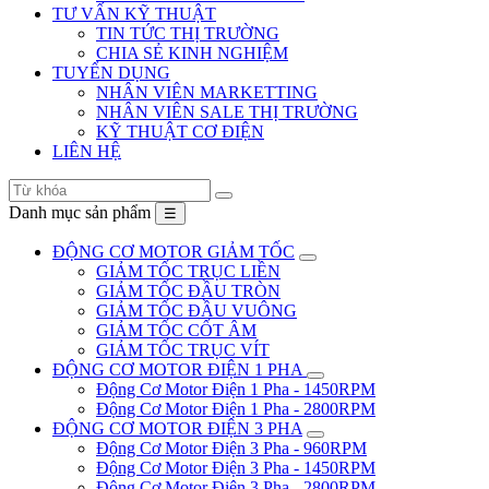
TƯ VẤN KỸ THUẬT
TIN TỨC THỊ TRƯỜNG
CHIA SẺ KINH NGHIỆM
TUYỂN DỤNG
NHÂN VIÊN MARKETTING
NHÂN VIÊN SALE THỊ TRƯỜNG
KỸ THUẬT CƠ ĐIỆN
LIÊN HỆ
Danh mục sản phẩm
☰
ĐỘNG CƠ MOTOR GIẢM TỐC
GIẢM TỐC TRỤC LIỀN
GIẢM TỐC ĐẦU TRÒN
GIẢM TỐC ĐẦU VUÔNG
GIẢM TỐC CỐT ÂM
GIẢM TỐC TRỤC VÍT
ĐỘNG CƠ MOTOR ĐIỆN 1 PHA
Động Cơ Motor Điện 1 Pha - 1450RPM
Động Cơ Motor Điện 1 Pha - 2800RPM
ĐỘNG CƠ MOTOR ĐIỆN 3 PHA
Động Cơ Motor Điện 3 Pha - 960RPM
Động Cơ Motor Điện 3 Pha - 1450RPM
Động Cơ Motor Điện 3 Pha - 2800RPM