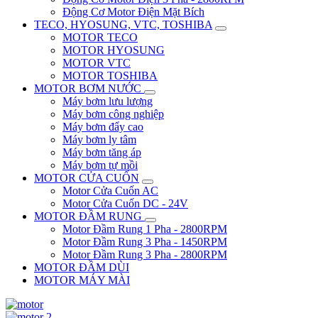
Động Cơ Motor Điện Mặt Bích
TECO, HYOSUNG, VTC, TOSHIBA
MOTOR TECO
MOTOR HYOSUNG
MOTOR VTC
MOTOR TOSHIBA
MOTOR BƠM NƯỚC
Máy bơm lưu lượng
Máy bơm công nghiệp
Máy bơm đẩy cao
Máy bơm ly tâm
Máy bơm tăng áp
Máy bơm tự mồi
MOTOR CỬA CUỐN
Motor Cửa Cuốn AC
Motor Cửa Cuốn DC - 24V
MOTOR ĐẦM RUNG
Motor Đầm Rung 1 Pha - 2800RPM
Motor Đầm Rung 3 Pha - 1450RPM
Motor Đầm Rung 3 Pha - 2800RPM
MOTOR ĐẦM DÙI
MOTOR MÁY MÀI