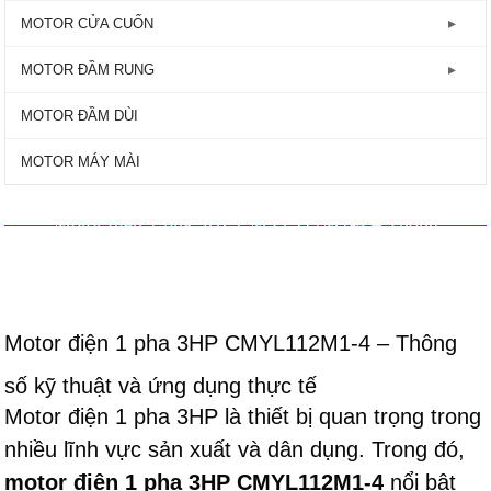
GIẢM TỐC TRỤC VÍT
Động Cơ Motor Điện 3 Pha - 2800RPM
MOTOR HYOSUNG
Máy bơm lưu lượng
MOTOR CỬA CUỐN
Động Cơ Motor Điện Mặt Bích
MOTOR VTC
Máy bơm công nghiệp
Motor Cửa Cuốn AC
MOTOR ĐẦM RUNG
MOTOR TOSHIBA
Máy bơm đẩy cao
Motor Cửa Cuốn DC - 24V
Motor Đầm Rung 1 Pha - 2800RPM
MOTOR ĐẦM DÙI
Máy bơm ly tâm
Motor Đầm Rung 3 Pha - 1450RPM
MOTOR MÁY MÀI
Máy bơm tăng áp
Motor Đầm Rung 3 Pha - 2800RPM
Motor điện 1 pha 3HP CMYL112M1-4 – Thông
Máy bơm tự mồi
số kỹ thuật và ứng dụng thực tế
Motor điện 1 pha 3HP CMYL112M1-4 – Thông
số kỹ thuật và ứng dụng thực tế
Motor điện 1 pha 3HP là thiết bị quan trọng trong
nhiều lĩnh vực sản xuất và dân dụng. Trong đó,
motor điện 1 pha 3HP CMYL112M1-4
nổi bật