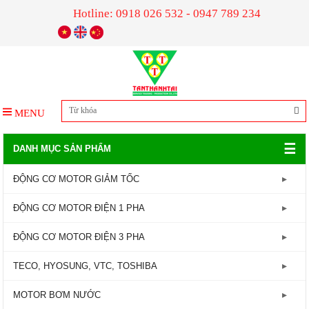
Hotline: 0918 026 532 - 0947 789 234
MENU
☰
DANH MỤC SẢN PHẨM
ĐỘNG CƠ MOTOR GIẢM TỐC
GIẢM TỐC TRỤC LIỀN
ĐỘNG CƠ MOTOR ĐIỆN 1 PHA
GIẢM TỐC ĐẦU TRÒN
Động Cơ Motor Điện 1 Pha - 1450RPM
ĐỘNG CƠ MOTOR ĐIỆN 3 PHA
GIẢM TỐC ĐẦU VUÔNG
Động Cơ Motor Điện 1 Pha - 2800RPM
Động Cơ Motor Điện 3 Pha - 960RPM
TECO, HYOSUNG, VTC, TOSHIBA
GIẢM TỐC CỐT ÂM
Động Cơ Motor Điện 3 Pha - 1450RPM
MOTOR TECO
MOTOR BƠM NƯỚC