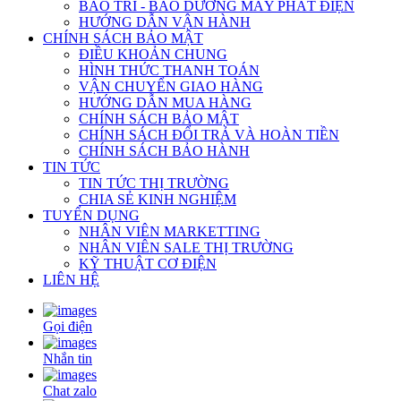
BẢO TRÌ - BẢO DƯỠNG MÁY PHÁT ĐIỆN
HƯỚNG DẪN VẬN HÀNH
CHÍNH SÁCH BẢO MẬT
ĐIỀU KHOẢN CHUNG
HÌNH THỨC THANH TOÁN
VẬN CHUYỂN GIAO HÀNG
HƯỚNG DẪN MUA HÀNG
CHÍNH SÁCH BẢO MẬT
CHÍNH SÁCH ĐỔI TRẢ VÀ HOÀN TIỀN
CHÍNH SÁCH BẢO HÀNH
TIN TỨC
TIN TỨC THỊ TRƯỜNG
CHIA SẺ KINH NGHIỆM
TUYỂN DỤNG
NHÂN VIÊN MARKETTING
NHÂN VIÊN SALE THỊ TRƯỜNG
KỸ THUẬT CƠ ĐIỆN
LIÊN HỆ
Gọi điện
Nhắn tin
Chat zalo