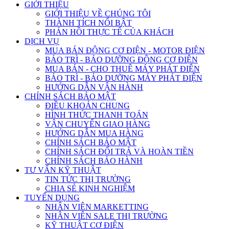
GIỚI THIỆU
GIỚI THIỆU VỀ CHÚNG TÔI
THÀNH TÍCH NỔI BẬT
PHẢN HỒI THỰC TẾ CỦA KHÁCH
DỊCH VỤ
MUA BÁN ĐỘNG CƠ ĐIỆN - MOTOR ĐIỆN
BẢO TRÌ - BẢO DƯỠNG ĐỘNG CƠ ĐIỆN
MUA BÁN - CHO THUÊ MÁY PHÁT ĐIỆN
BẢO TRÌ - BẢO DƯỠNG MÁY PHÁT ĐIỆN
HƯỚNG DẪN VẬN HÀNH
CHÍNH SÁCH BẢO MẬT
ĐIỀU KHOẢN CHUNG
HÌNH THỨC THANH TOÁN
VẬN CHUYỂN GIAO HÀNG
HƯỚNG DẪN MUA HÀNG
CHÍNH SÁCH BẢO MẬT
CHÍNH SÁCH ĐỔI TRẢ VÀ HOÀN TIỀN
CHÍNH SÁCH BẢO HÀNH
TƯ VẤN KỸ THUẬT
TIN TỨC THỊ TRƯỜNG
CHIA SẺ KINH NGHIỆM
TUYỂN DỤNG
NHÂN VIÊN MARKETTING
NHÂN VIÊN SALE THỊ TRƯỜNG
KỸ THUẬT CƠ ĐIỆN