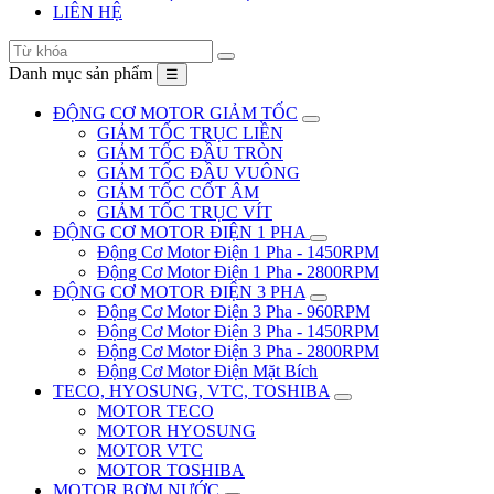
LIÊN HỆ
Danh mục sản phẩm
☰
ĐỘNG CƠ MOTOR GIẢM TỐC
GIẢM TỐC TRỤC LIỀN
GIẢM TỐC ĐẦU TRÒN
GIẢM TỐC ĐẦU VUÔNG
GIẢM TỐC CỐT ÂM
GIẢM TỐC TRỤC VÍT
ĐỘNG CƠ MOTOR ĐIỆN 1 PHA
Động Cơ Motor Điện 1 Pha - 1450RPM
Động Cơ Motor Điện 1 Pha - 2800RPM
ĐỘNG CƠ MOTOR ĐIỆN 3 PHA
Động Cơ Motor Điện 3 Pha - 960RPM
Động Cơ Motor Điện 3 Pha - 1450RPM
Động Cơ Motor Điện 3 Pha - 2800RPM
Động Cơ Motor Điện Mặt Bích
TECO, HYOSUNG, VTC, TOSHIBA
MOTOR TECO
MOTOR HYOSUNG
MOTOR VTC
MOTOR TOSHIBA
MOTOR BƠM NƯỚC