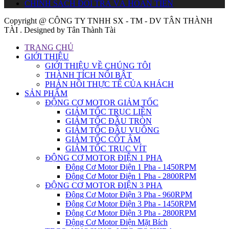
CHÍNH SÁCH ĐỔI TRẢ VÀ HOÀN TIỀN
Copyright @ CÔNG TY TNHH SX - TM - DV TÂN THÀNH
TÀI . Designed by Tân Thành Tài
TRANG CHỦ
GIỚI THIỆU
GIỚI THIỆU VỀ CHÚNG TÔI
THÀNH TÍCH NỔI BẬT
PHẢN HỒI THỰC TẾ CỦA KHÁCH
SẢN PHẨM
ĐỘNG CƠ MOTOR GIẢM TỐC
GIẢM TỐC TRỤC LIỀN
GIẢM TỐC ĐẦU TRÒN
GIẢM TỐC ĐẦU VUÔNG
GIẢM TỐC CỐT ÂM
GIẢM TỐC TRỤC VÍT
ĐỘNG CƠ MOTOR ĐIỆN 1 PHA
Động Cơ Motor Điện 1 Pha - 1450RPM
Động Cơ Motor Điện 1 Pha - 2800RPM
ĐỘNG CƠ MOTOR ĐIỆN 3 PHA
Động Cơ Motor Điện 3 Pha - 960RPM
Động Cơ Motor Điện 3 Pha - 1450RPM
Động Cơ Motor Điện 3 Pha - 2800RPM
Động Cơ Motor Điện Mặt Bích