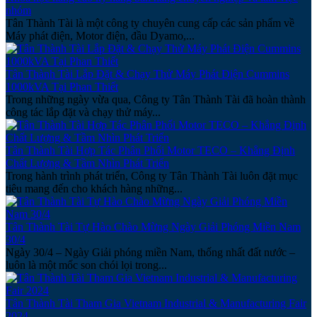
nhóm
Tân Thành Tài là một công ty chuyên cung cấp các sản phẩm về
Máy phát điện, Motor điện, đầu Dyamo,...
Tân Thành Tài Lắp Đặt & Chạy Thử Máy Phát Điện Cummins
1000kVA Tại Phan Thiết
Trong những ngày vừa qua, Công ty Tân Thành Tài đã hoàn thành
công tác lắp đặt và chạy thử máy...
Tân Thành Tài Hợp Tác Phân Phối Motor TECO – Khẳng Định
Chất Lượng & Tầm Nhìn Phát Triển
Trong hành trình phát triển, Công ty Tân Thành Tài luôn đặt mục
tiêu mang đến cho khách hàng những...
Tân Thành Tài Tự Hào Chào Mừng Ngày Giải Phóng Miền Nam
30/4
Ngày 30/4 – Ngày Giải phóng miền Nam, thống nhất đất nước –
luôn là một mốc son chói lọi trong...
Tân Thành Tài Tham Gia Vietnam Industrial & Manufacturing Fair
2024