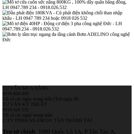
TƯ VẤN MUA HÀNG
0916 600 400
Tất cả các ngày trong tuần (Trừ ngày lễ)
TƯ VẤN KỸ THUẬT
0918 026 532
Tất cả các ngày trong tuần
C.TY TNHH SX-TM DV TÂN THÀNH TÀI
Trụ sở chính
:
1080 Quốc Lộ 1A, P.Tân Tạo A,