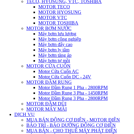
TECO, HYOSUNG, VTC, TOSHIBA
MOTOR TECO
MOTOR HYOSUNG
MOTOR VTC
MOTOR TOSHIBA
MOTOR BƠM NƯỚC
Máy bơm lưu lượng
Máy bơm công nghiệp
Máy bơm đẩy cao
Máy bơm ly tâm
Máy bơm tăng áp
Máy bơm tự mồi
MOTOR CỬA CUỐN
Motor Cửa Cuốn AC
Motor Cửa Cuốn DC - 24V
MOTOR ĐẦM RUNG
Motor Đầm Rung 1 Pha - 2800RPM
Motor Đầm Rung 3 Pha - 1450RPM
Motor Đầm Rung 3 Pha - 2800RPM
MOTOR ĐẦM DÙI
MOTOR MÁY MÀI
DỊCH VỤ
MUA BÁN ĐỘNG CƠ ĐIỆN - MOTOR ĐIỆN
BẢO TRÌ - BẢO DƯỠNG ĐỘNG CƠ ĐIỆN
MUA BÁN - CHO THUÊ MÁY PHÁT ĐIỆN