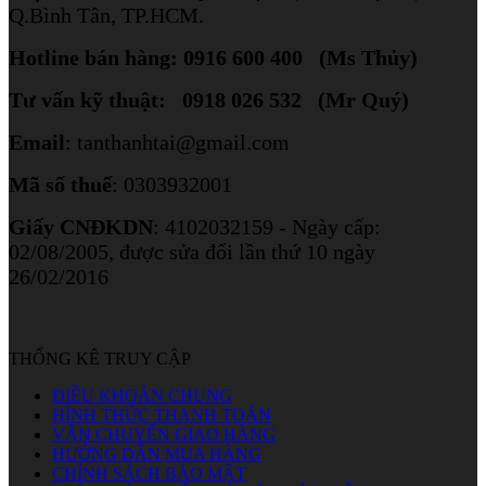
Q.Bình Tân, TP.HCM.
Hotline bán hàng: 0916 600 400 (Ms Thủy)
Tư vấn kỹ thuật: 0918 026 532 (Mr Quý)
Email
: tanthanhtai@gmail.com
Mã số thuế
: 0303932001
Giấy CNĐKDN
: 4102032159 - Ngày cấp:
02/08/2005, được sửa đổi lần thứ 10 ngày
26/02/2016
THỐNG KÊ TRUY CẬP
ĐIỀU KHOẢN CHUNG
HÌNH THỨC THANH TOÁN
VẬN CHUYỂN GIAO HÀNG
HƯỚNG DẪN MUA HÀNG
CHÍNH SÁCH BẢO MẬT