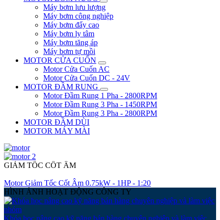
Máy bơm lưu lượng
Máy bơm công nghiệp
Máy bơm đẩy cao
Máy bơm ly tâm
Máy bơm tăng áp
Máy bơm tự mồi
MOTOR CỬA CUỐN
Motor Cửa Cuốn AC
Motor Cửa Cuốn DC - 24V
MOTOR ĐẦM RUNG
Motor Đầm Rung 1 Pha - 2800RPM
Motor Đầm Rung 3 Pha - 1450RPM
Motor Đầm Rung 3 Pha - 2800RPM
MOTOR ĐẦM DÙI
MOTOR MÁY MÀI
GIẢM TỐC CỐT ÂM
Motor Giảm Tốc Cốt Âm 0.75kW - 1HP - 1:20
HÌNH ẢNH HOẠT ĐỘNG CÔNG TY
Khóa học nâng cao kỹ năng bán hàng chuyên nghiệp và làm việc