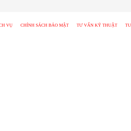
CH VỤ
CHÍNH SÁCH BẢO MẬT
TƯ VẤN KỸ THUẬT
TU