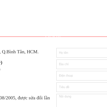
LIÊN HỆ
A, Q.Bình Tân, HCM.
y)
)
08/2005, được sửa đổi lần