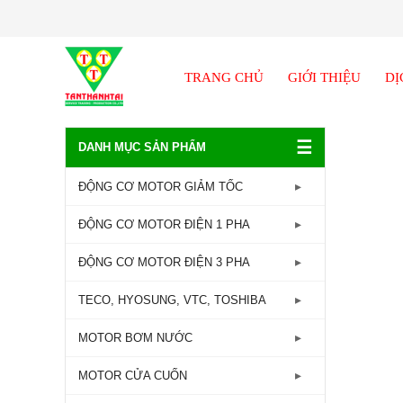
TRANG CHỦ
GIỚI THIỆU
DỊ
☰
DANH MỤC SẢN PHẨM
ĐỘNG CƠ MOTOR GIẢM TỐC
GIẢM TỐC TRỤC LIỀN
ĐỘNG CƠ MOTOR ĐIỆN 1 PHA
GIẢM TỐC ĐẦU TRÒN
Động Cơ Motor Điện 1 Pha -
ĐỘNG CƠ MOTOR ĐIỆN 3 PHA
1450RPM
GIẢM TỐC ĐẦU VUÔNG
Động Cơ Motor Điện 3 Pha - 960RPM
TECO, HYOSUNG, VTC, TOSHIBA
Động Cơ Motor Điện 1 Pha -
GIẢM TỐC CỐT ÂM
2800RPM
Động Cơ Motor Điện 3 Pha -
MOTOR TECO
MOTOR BƠM NƯỚC
1450RPM
GIẢM TỐC TRỤC VÍT
MOTOR HYOSUNG
Máy bơm lưu lượng
MOTOR CỬA CUỐN
Động Cơ Motor Điện 3 Pha -