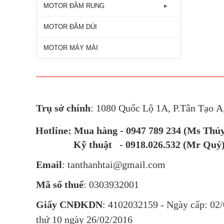
2800RPM
MOTOR VTC
Máy bơm công nghiệp
Motor Cửa Cuốn AC
MOTOR ĐẦM RUNG
Động Cơ Motor Điện Mặt Bích
MOTOR TOSHIBA
Máy bơm đẩy cao
Motor Cửa Cuốn DC - 24V
Motor Đầm Rung 1 Pha - 2800RPM
MOTOR ĐẦM DÙI
Máy bơm ly tâm
Motor Đầm Rung 3 Pha - 1450RPM
MOTOR MÁY MÀI
Máy bơm tăng áp
Motor Đầm Rung 3 Pha - 2800RPM
Máy bơm tự mồi
Trụ sở chính
: 1080 Quốc Lộ 1A, P.Tân Tạo 
Hotline: Mua hàng - 0947 789 234 (Ms Thủ
Kỹ thuật - 0918.026.532 (Mr Quý
Email
: tanthanhtai@gmail.com
Mã số thuế
: 0303932001
Giấy CNĐKDN
: 4102032159 - Ngày cấp: 02/
thứ 10 ngày 26/02/2016