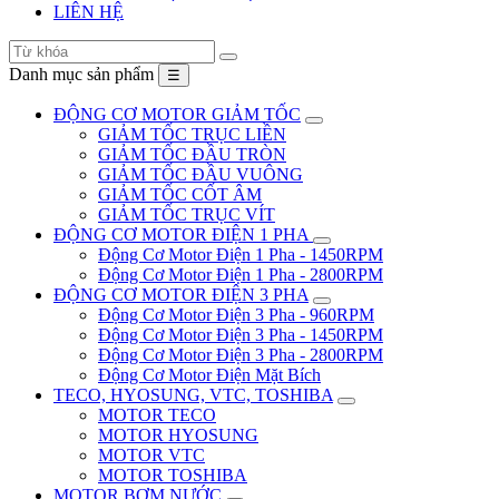
LIÊN HỆ
Danh mục sản phẩm
☰
ĐỘNG CƠ MOTOR GIẢM TỐC
GIẢM TỐC TRỤC LIỀN
GIẢM TỐC ĐẦU TRÒN
GIẢM TỐC ĐẦU VUÔNG
GIẢM TỐC CỐT ÂM
GIẢM TỐC TRỤC VÍT
ĐỘNG CƠ MOTOR ĐIỆN 1 PHA
Động Cơ Motor Điện 1 Pha - 1450RPM
Động Cơ Motor Điện 1 Pha - 2800RPM
ĐỘNG CƠ MOTOR ĐIỆN 3 PHA
Động Cơ Motor Điện 3 Pha - 960RPM
Động Cơ Motor Điện 3 Pha - 1450RPM
Động Cơ Motor Điện 3 Pha - 2800RPM
Động Cơ Motor Điện Mặt Bích
TECO, HYOSUNG, VTC, TOSHIBA
MOTOR TECO
MOTOR HYOSUNG
MOTOR VTC
MOTOR TOSHIBA
MOTOR BƠM NƯỚC