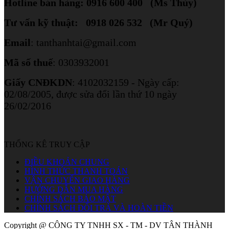
Hotline bán hàng: 0916 600 400 (Ms Thủy)
Tư vấn kỹ thuật: 0918 026 532 (Mr Quý)
Email
: tanthanhtai@gmail.com
Mã số thuế
: 0303932001
Giấy CNĐKDN
: 4102032159 - Ngày cấp:
02/08/2005, được sửa đổi lần thứ 10 ngày
26/02/2016
THỐNG KÊ TRUY CẬP
ĐIỀU KHOẢN CHUNG
HÌNH THỨC THANH TOÁN
VẬN CHUYỂN GIAO HÀNG
HƯỚNG DẪN MUA HÀNG
CHÍNH SÁCH BẢO MẬT
CHÍNH SÁCH ĐỔI TRẢ VÀ HOÀN TIỀN
Copyright @ CÔNG TY TNHH SX - TM - DV TÂN THÀNH