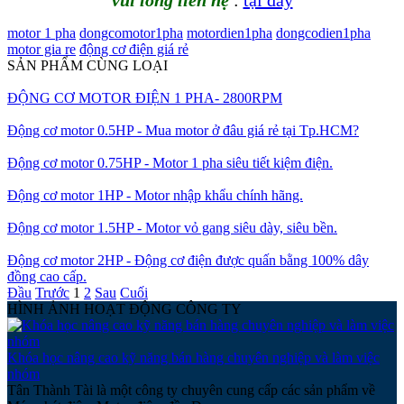
motor 1 pha
dongcomotor1pha
motordien1pha
dongcodien1pha
motor gia re
động cơ điện giá rẻ
SẢN PHẨM CÙNG LOẠI
ĐỘNG CƠ MOTOR ĐIỆN 1 PHA- 2800RPM
Động cơ motor 0.5HP - Mua motor ở đâu giá rẻ tại Tp.HCM?
Động cơ motor 0.75HP - Motor 1 pha siêu tiết kiệm điện.
Động cơ motor 1HP - Motor nhập khẩu chính hãng.
Động cơ motor 1.5HP - Motor vỏ gang siêu dày, siêu bền.
Động cơ motor 2HP - Động cơ điện được quấn bằng 100% dây
đồng cao cấp.
Đầu
Trước
1
2
Sau
Cuối
HÌNH ẢNH HOẠT ĐỘNG CÔNG TY
Khóa học nâng cao kỹ năng bán hàng chuyên nghiệp và làm việc
nhóm
Tân Thành Tài là một công ty chuyên cung cấp các sản phẩm về