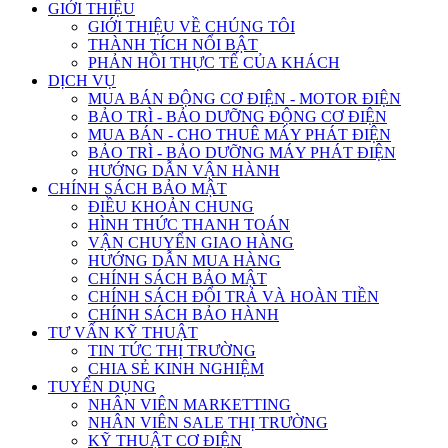
GIỚI THIỆU
GIỚI THIỆU VỀ CHÚNG TÔI
THÀNH TÍCH NỔI BẬT
PHẢN HỒI THỰC TẾ CỦA KHÁCH
DỊCH VỤ
MUA BÁN ĐỘNG CƠ ĐIỆN - MOTOR ĐIỆN
BẢO TRÌ - BẢO DƯỠNG ĐỘNG CƠ ĐIỆN
MUA BÁN - CHO THUÊ MÁY PHÁT ĐIỆN
BẢO TRÌ - BẢO DƯỠNG MÁY PHÁT ĐIỆN
HƯỚNG DẪN VẬN HÀNH
CHÍNH SÁCH BẢO MẬT
ĐIỀU KHOẢN CHUNG
HÌNH THỨC THANH TOÁN
VẬN CHUYỂN GIAO HÀNG
HƯỚNG DẪN MUA HÀNG
CHÍNH SÁCH BẢO MẬT
CHÍNH SÁCH ĐỔI TRẢ VÀ HOÀN TIỀN
CHÍNH SÁCH BẢO HÀNH
TƯ VẤN KỸ THUẬT
TIN TỨC THỊ TRƯỜNG
CHIA SẺ KINH NGHIỆM
TUYỂN DỤNG
NHÂN VIÊN MARKETTING
NHÂN VIÊN SALE THỊ TRƯỜNG
KỸ THUẬT CƠ ĐIỆN