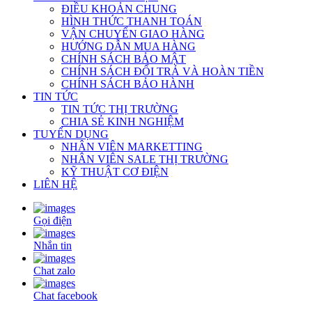
ĐIỀU KHOẢN CHUNG
HÌNH THỨC THANH TOÁN
VẬN CHUYỂN GIAO HÀNG
HƯỚNG DẪN MUA HÀNG
CHÍNH SÁCH BẢO MẬT
CHÍNH SÁCH ĐỔI TRẢ VÀ HOÀN TIỀN
CHÍNH SÁCH BẢO HÀNH
TIN TỨC
TIN TỨC THỊ TRƯỜNG
CHIA SẺ KINH NGHIỆM
TUYỂN DỤNG
NHÂN VIÊN MARKETTING
NHÂN VIÊN SALE THỊ TRƯỜNG
KỸ THUẬT CƠ ĐIỆN
LIÊN HỆ
Gọi điện
Nhắn tin
Chat zalo
Chat facebook