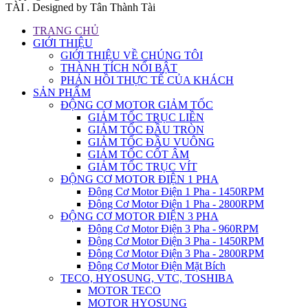
TÀI . Designed by Tân Thành Tài
TRANG CHỦ
GIỚI THIỆU
GIỚI THIỆU VỀ CHÚNG TÔI
THÀNH TÍCH NỔI BẬT
PHẢN HỒI THỰC TẾ CỦA KHÁCH
SẢN PHẨM
ĐỘNG CƠ MOTOR GIẢM TỐC
GIẢM TỐC TRỤC LIỀN
GIẢM TỐC ĐẦU TRÒN
GIẢM TỐC ĐẦU VUÔNG
GIẢM TỐC CỐT ÂM
GIẢM TỐC TRỤC VÍT
ĐỘNG CƠ MOTOR ĐIỆN 1 PHA
Động Cơ Motor Điện 1 Pha - 1450RPM
Động Cơ Motor Điện 1 Pha - 2800RPM
ĐỘNG CƠ MOTOR ĐIỆN 3 PHA
Động Cơ Motor Điện 3 Pha - 960RPM
Động Cơ Motor Điện 3 Pha - 1450RPM
Động Cơ Motor Điện 3 Pha - 2800RPM
Động Cơ Motor Điện Mặt Bích
TECO, HYOSUNG, VTC, TOSHIBA
MOTOR TECO
MOTOR HYOSUNG