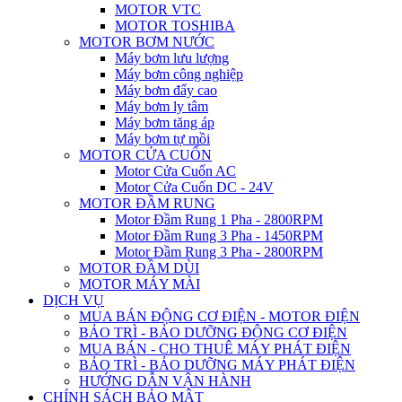
MOTOR VTC
MOTOR TOSHIBA
MOTOR BƠM NƯỚC
Máy bơm lưu lượng
Máy bơm công nghiệp
Máy bơm đẩy cao
Máy bơm ly tâm
Máy bơm tăng áp
Máy bơm tự mồi
MOTOR CỬA CUỐN
Motor Cửa Cuốn AC
Motor Cửa Cuốn DC - 24V
MOTOR ĐẦM RUNG
Motor Đầm Rung 1 Pha - 2800RPM
Motor Đầm Rung 3 Pha - 1450RPM
Motor Đầm Rung 3 Pha - 2800RPM
MOTOR ĐẦM DÙI
MOTOR MÁY MÀI
DỊCH VỤ
MUA BÁN ĐỘNG CƠ ĐIỆN - MOTOR ĐIỆN
BẢO TRÌ - BẢO DƯỠNG ĐỘNG CƠ ĐIỆN
MUA BÁN - CHO THUÊ MÁY PHÁT ĐIỆN
BẢO TRÌ - BẢO DƯỠNG MÁY PHÁT ĐIỆN
HƯỚNG DẪN VẬN HÀNH
CHÍNH SÁCH BẢO MẬT