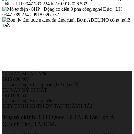
TƯ VẤN MUA HÀNG
0916 600 400
Tất cả các ngày trong tuần (Trừ ngày lễ)
TƯ VẤN KỸ THUẬT
0918 026 532
Tất cả các ngày trong tuần
C.TY TNHH SX-TM DV TÂN THÀNH TÀI
Trụ sở chính
:
1080 Quốc Lộ 1A, P.Tân Tạo A,
Q.Bình Tân, TP.HCM.