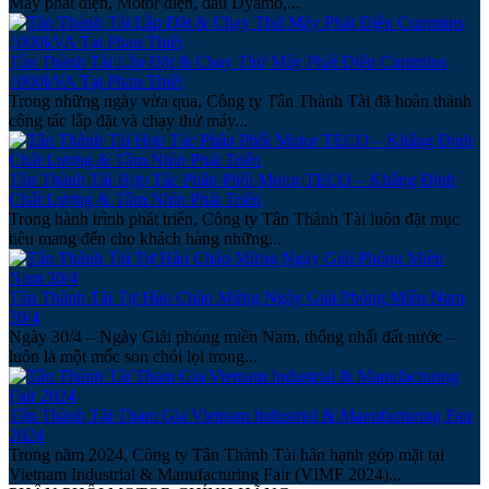
Máy phát điện, Motor điện, đầu Dyamo,...
Tân Thành Tài Lắp Đặt & Chạy Thử Máy Phát Điện Cummins
1000kVA Tại Phan Thiết
Trong những ngày vừa qua, Công ty Tân Thành Tài đã hoàn thành
công tác lắp đặt và chạy thử máy...
Tân Thành Tài Hợp Tác Phân Phối Motor TECO – Khẳng Định
Chất Lượng & Tầm Nhìn Phát Triển
Trong hành trình phát triển, Công ty Tân Thành Tài luôn đặt mục
tiêu mang đến cho khách hàng những...
Tân Thành Tài Tự Hào Chào Mừng Ngày Giải Phóng Miền Nam
30/4
Ngày 30/4 – Ngày Giải phóng miền Nam, thống nhất đất nước –
luôn là một mốc son chói lọi trong...
Tân Thành Tài Tham Gia Vietnam Industrial & Manufacturing Fair
2024
Trong năm 2024, Công ty Tân Thành Tài hân hạnh góp mặt tại
Vietnam Industrial & Manufacturing Fair (VIMF 2024)...