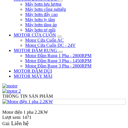
Máy bơm lưu lượng
Máy bơm công nghiệp
Máy bơm đẩy cao
Máy bơm ly tâm
Máy bơm tăng áp
Máy bơm tự mồi
MOTOR CỬA CUỐN
Motor Cửa Cuốn AC
Motor Cửa Cuốn DC - 24V
MOTOR ĐẦM RUNG
Motor Đầm Rung 1 Pha - 2800RPM
Motor Đầm Rung 3 Pha - 1450RPM
Motor Đầm Rung 3 Pha - 2800RPM
MOTOR ĐẦM DÙI
MOTOR MÁY MÀI
THÔNG TIN SẢN PHẨM
Motor điện 1 pha 2.2KW
Lượt xem: 1471
Liên hệ
Giá: