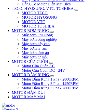
Động Cơ Motor Điện Mặt Bích
TECO, HYOSUNG, VTC, TOSHIBA
MOTOR TECO
MOTOR HYOSUNG
MOTOR VTC
MOTOR TOSHIBA
MOTOR BƠM NƯỚC
Máy bơm lưu lượng
Máy bơm công nghiệp
Máy bơm đẩy cao
Máy bơm ly tâm
Máy bơm tăng áp
Máy bơm tự mồi
MOTOR CỬA CUỐN
Motor Cửa Cuốn AC
Motor Cửa Cuốn DC - 24V
MOTOR ĐẦM RUNG
Motor Đầm Rung 1 Pha - 2800RPM
Motor Đầm Rung 3 Pha - 1450RPM
Motor Đầm Rung 3 Pha - 2800RPM
MOTOR ĐẦM DÙI
MOTOR MÁY MÀI