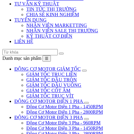
TƯ VẤN KỸ THUẬT
TIN TỨC THỊ TRƯỜNG
CHIA SẺ KINH NGHIỆM
TUYỂN DỤNG
NHÂN VIÊN MARKETTING
NHÂN VIÊN SALE THỊ TRƯỜNG
KỸ THUẬT CƠ ĐIỆN
LIÊN HỆ
Danh mục sản phẩm
☰
ĐỘNG CƠ MOTOR GIẢM TỐC
GIẢM TỐC TRỤC LIỀN
GIẢM TỐC ĐẦU TRÒN
GIẢM TỐC ĐẦU VUÔNG
GIẢM TỐC CỐT ÂM
GIẢM TỐC TRỤC VÍT
ĐỘNG CƠ MOTOR ĐIỆN 1 PHA
Động Cơ Motor Điện 1 Pha - 1450RPM
Động Cơ Motor Điện 1 Pha - 2800RPM
ĐỘNG CƠ MOTOR ĐIỆN 3 PHA
Động Cơ Motor Điện 3 Pha - 960RPM
Động Cơ Motor Điện 3 Pha - 1450RPM
Động Cơ Motor Điện 3 Pha - 2800RPM