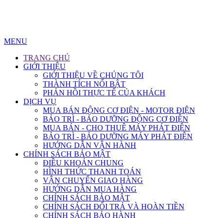
MENU
TRANG CHỦ
GIỚI THIỆU
GIỚI THIỆU VỀ CHÚNG TÔI
THÀNH TÍCH NỔI BẬT
PHẢN HỒI THỰC TẾ CỦA KHÁCH
DỊCH VỤ
MUA BÁN ĐỘNG CƠ ĐIỆN - MOTOR ĐIỆN
BẢO TRÌ - BẢO DƯỠNG ĐỘNG CƠ ĐIỆN
MUA BÁN - CHO THUÊ MÁY PHÁT ĐIỆN
BẢO TRÌ - BẢO DƯỠNG MÁY PHÁT ĐIỆN
HƯỚNG DẪN VẬN HÀNH
CHÍNH SÁCH BẢO MẬT
ĐIỀU KHOẢN CHUNG
HÌNH THỨC THANH TOÁN
VẬN CHUYỂN GIAO HÀNG
HƯỚNG DẪN MUA HÀNG
CHÍNH SÁCH BẢO MẬT
CHÍNH SÁCH ĐỔI TRẢ VÀ HOÀN TIỀN
CHÍNH SÁCH BẢO HÀNH