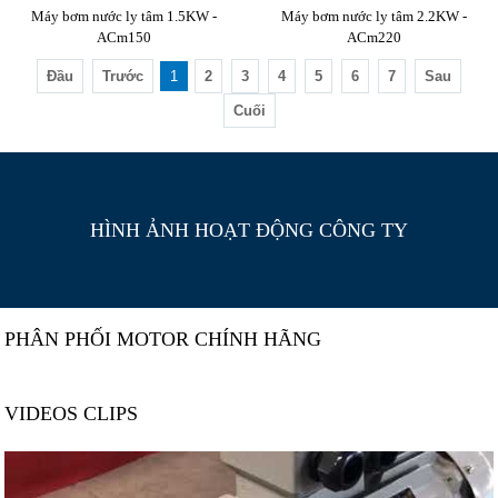
Máy bơm nước ly tâm 1.5KW -
Máy bơm nước ly tâm 2.2KW -
ACm150
ACm220
Đầu
Trước
1
2
3
4
5
6
7
Sau
Cuối
HÌNH ẢNH HOẠT ĐỘNG CÔNG TY
PHÂN PHỐI MOTOR CHÍNH HÃNG
VIDEOS CLIPS