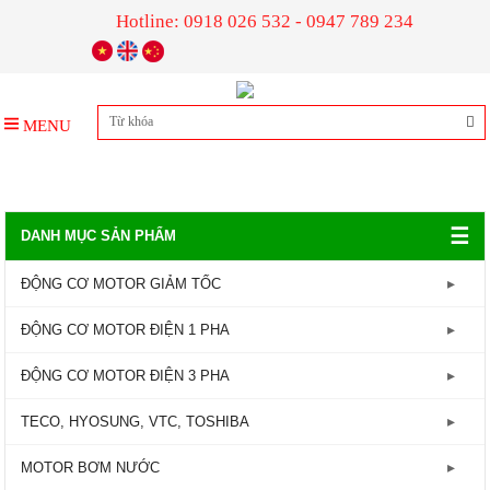
Hotline: 0918 026 532 - 0947 789 234
MENU
☰
DANH MỤC SẢN PHẨM
ĐỘNG CƠ MOTOR GIẢM TỐC
GIẢM TỐC TRỤC LIỀN
ĐỘNG CƠ MOTOR ĐIỆN 1 PHA
GIẢM TỐC ĐẦU TRÒN
Động Cơ Motor Điện 1 Pha - 1450RPM
ĐỘNG CƠ MOTOR ĐIỆN 3 PHA
GIẢM TỐC ĐẦU VUÔNG
Động Cơ Motor Điện 1 Pha - 2800RPM
Động Cơ Motor Điện 3 Pha - 960RPM
TECO, HYOSUNG, VTC, TOSHIBA
GIẢM TỐC CỐT ÂM
Động Cơ Motor Điện 3 Pha - 1450RPM
MOTOR TECO
MOTOR BƠM NƯỚC