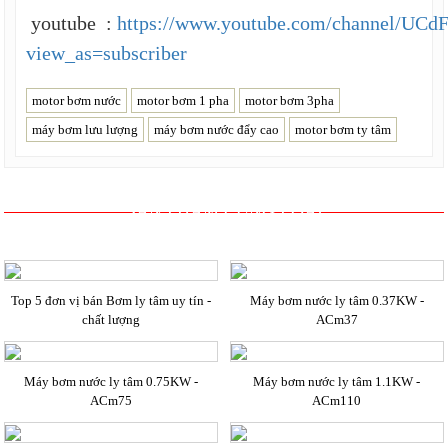
youtube :
https://www.youtube.com/channel/UC
view_as=subscriber
motor bơm nước
motor bơm 1 pha
motor bơm 3pha
máy bơm lưu lượng
máy bơm nước đẩy cao
motor bơm ty tâm
SẢN PHẨM CÙNG LOẠI
Top 5 đơn vị bán Bơm ly tâm uy tín -
Máy bơm nước ly tâm 0.37KW -
chất lượng
ACm37
Máy bơm nước ly tâm 0.75KW -
Máy bơm nước ly tâm 1.1KW -
ACm75
ACm110