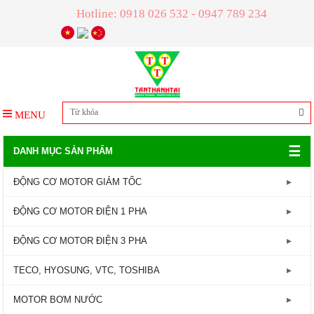
Hotline: 0918 026 532 - 0947 789 234
MENU
☰
DANH MỤC SẢN PHẨM
ĐỘNG CƠ MOTOR GIẢM TỐC
GIẢM TỐC TRỤC LIỀN
ĐỘNG CƠ MOTOR ĐIỆN 1 PHA
GIẢM TỐC ĐẦU TRÒN
Động Cơ Motor Điện 1 Pha - 1450RPM
ĐỘNG CƠ MOTOR ĐIỆN 3 PHA
GIẢM TỐC ĐẦU VUÔNG
Động Cơ Motor Điện 1 Pha - 2800RPM
Động Cơ Motor Điện 3 Pha - 960RPM
TECO, HYOSUNG, VTC, TOSHIBA
GIẢM TỐC CỐT ÂM
Động Cơ Motor Điện 3 Pha - 1450RPM
MOTOR TECO
MOTOR BƠM NƯỚC