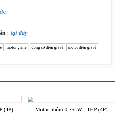
ớc
hấn
:
tại đây
e
motor gia re
động cơ điện giá rẻ
motor điện giá rẻ
P (4P)
Motor nhôm 0.75kW - 1HP (4P)