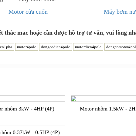
Motor cửa cuốn
Máy bơm nư
ết thắc mắc hoặc cần được hỗ trợ tư vấn, vui lòng n
ien1pha
motor4pole
dongcodien4pole
motordien4pole
dongcomotor4pol
SẢN PHẨM CÙNG LOẠI
r nhôm 3kW - 4HP (4P)
Motor nhôm 1.5kW - 2H
nhôm 0.37kW - 0.5HP (4P)