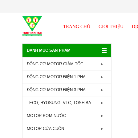
TRANG CHỦ
GIỚI THIỆU
DỊ
☰
DANH MỤC SẢN PHẨM
ĐỘNG CƠ MOTOR GIẢM TỐC
GIẢM TỐC TRỤC LIỀN
ĐỘNG CƠ MOTOR ĐIỆN 1 PHA
GIẢM TỐC ĐẦU TRÒN
Động Cơ Motor Điện 1 Pha -
ĐỘNG CƠ MOTOR ĐIỆN 3 PHA
1450RPM
GIẢM TỐC ĐẦU VUÔNG
Động Cơ Motor Điện 3 Pha - 960RPM
TECO, HYOSUNG, VTC, TOSHIBA
Động Cơ Motor Điện 1 Pha -
GIẢM TỐC CỐT ÂM
2800RPM
Động Cơ Motor Điện 3 Pha -
MOTOR TECO
MOTOR BƠM NƯỚC
1450RPM
GIẢM TỐC TRỤC VÍT
MOTOR HYOSUNG
Máy bơm lưu lượng
MOTOR CỬA CUỐN
Động Cơ Motor Điện 3 Pha -