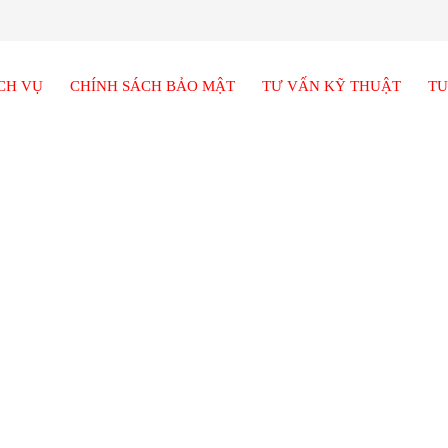
CH VỤ
CHÍNH SÁCH BẢO MẬT
TƯ VẤN KỸ THUẬT
TU