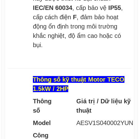
IEC/EN 60034
, cấp bảo vệ
IP55
,
cấp cách điện
F
, đảm bảo hoạt
động ổn định trong môi trường
khắc nghiệt, độ ẩm cao hoặc có
bụi.
Thông số kỹ thuật Motor TECO
1.5kW / 2HP
Thông
Giá trị / Dữ liệu kỹ
số
thuật
Model
AESV1S040002YUN
Công