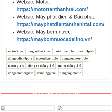
Website Motor:
https://motortanthanhtai.com/
Website Máy phát điện & Đầu phát:
https://mayphatdientanthanhtai.com/
Website Máy bơm nước:
https://maybomnuocadelino.vn/
motor3pha
dongcodien3pha
motordien3pha
motor4pole
dongcodien4pole
motordien4pole
dongcomotor4pole
motor gia re
động cơ điện giá rẻ
motor điện giá rẻ
dongcomotorgiare
damrunggiare
dongcogiamtoc
SẢN PHẨM CÙNG LOẠI