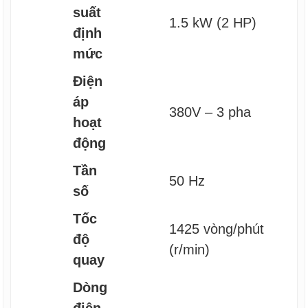
suất
1.5 kW (2 HP)
định
mức
Điện
áp
380V – 3 pha
hoạt
động
Tần
50 Hz
số
Tốc
1425 vòng/phút
độ
(r/min)
quay
Dòng
điện