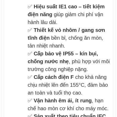
✅
Hiệu suất IE1 cao – tiết kiệm
điện năng
giúp giảm chi phí vận
hành lâu dài.
✅
Thiết kế vỏ nhôm / gang sơn
tĩnh điện
bền bỉ, chống ăn mòn,
tản nhiệt nhanh.
✅
Cấp bảo vệ IP55 – kín bụi,
chống nước nhẹ
, phù hợp với môi
trường công nghiệp nặng.
✅
Cấp cách điện F
cho khả năng
chịu nhiệt lên đến 155°C, đảm bảo
an toàn và tuổi thọ cao.
✅
Vận hành êm ái, ít rung
, hạn
chế hao mòn cơ khí cho máy móc.
✅
Sản xuất theo tiêu chuẩn IEC