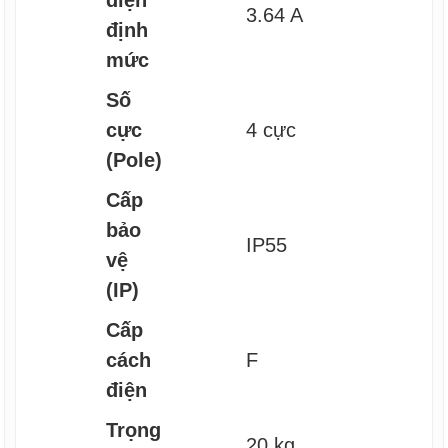
3.64 A
định
mức
Số
cực
4 cực
(Pole)
Cấp
bảo
IP55
vệ
(IP)
Cấp
cách
F
điện
Trọng
20 kg