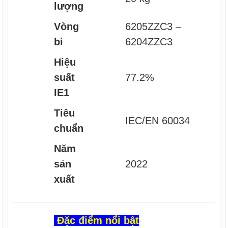
lượng
Vòng
6205ZZC3 –
bi
6204ZZC3
Hiệu
suất
77.2%
IE1
Tiêu
IEC/EN 60034
chuẩn
Năm
sản
2022
xuất
Đặc điểm nổi bật