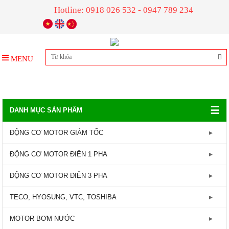
Hotline: 0918 026 532 - 0947 789 234
MENU
☰
DANH MỤC SẢN PHẨM
ĐỘNG CƠ MOTOR GIẢM TỐC
GIẢM TỐC TRỤC LIỀN
ĐỘNG CƠ MOTOR ĐIỆN 1 PHA
GIẢM TỐC ĐẦU TRÒN
Động Cơ Motor Điện 1 Pha - 1450RPM
ĐỘNG CƠ MOTOR ĐIỆN 3 PHA
GIẢM TỐC ĐẦU VUÔNG
Động Cơ Motor Điện 1 Pha - 2800RPM
Động Cơ Motor Điện 3 Pha - 960RPM
TECO, HYOSUNG, VTC, TOSHIBA
GIẢM TỐC CỐT ÂM
Động Cơ Motor Điện 3 Pha - 1450RPM
MOTOR TECO
MOTOR BƠM NƯỚC