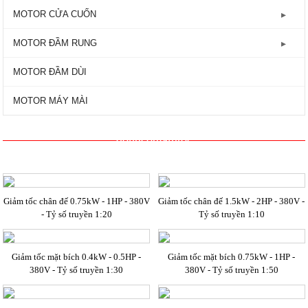
GIẢM TỐC TRỤC VÍT
Động Cơ Motor Điện 3 Pha - 2800RPM
MOTOR HYOSUNG
Máy bơm lưu lượng
MOTOR CỬA CUỐN
Động Cơ Motor Điện Mặt Bích
MOTOR VTC
Máy bơm công nghiệp
Motor Cửa Cuốn AC
MOTOR ĐẦM RUNG
MOTOR TOSHIBA
Máy bơm đẩy cao
Motor Cửa Cuốn DC - 24V
Motor Đầm Rung 1 Pha - 2800RPM
MOTOR ĐẦM DÙI
Máy bơm ly tâm
Motor Đầm Rung 3 Pha - 1450RPM
MOTOR MÁY MÀI
Máy bơm tăng áp
Motor Đầm Rung 3 Pha - 2800RPM
dongcogiamtoc
Máy bơm tự mồi
Giảm tốc chân đế 0.75kW - 1HP - 380V
Giảm tốc chân đế 1.5kW - 2HP - 380V -
- Tỷ số truyền 1:20
Tỷ số truyền 1:10
Giảm tốc mặt bích 0.4kW - 0.5HP -
Giảm tốc mặt bích 0.75kW - 1HP -
380V - Tỷ số truyền 1:30
380V - Tỷ số truyền 1:50