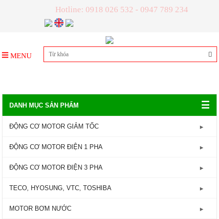
Hotline: 0918 026 532 - 0947 789 234
MENU
☰
DANH MỤC SẢN PHẨM
ĐỘNG CƠ MOTOR GIẢM TỐC
GIẢM TỐC TRỤC LIỀN
ĐỘNG CƠ MOTOR ĐIỆN 1 PHA
GIẢM TỐC ĐẦU TRÒN
Động Cơ Motor Điện 1 Pha - 1450RPM
ĐỘNG CƠ MOTOR ĐIỆN 3 PHA
GIẢM TỐC ĐẦU VUÔNG
Động Cơ Motor Điện 1 Pha - 2800RPM
Động Cơ Motor Điện 3 Pha - 960RPM
TECO, HYOSUNG, VTC, TOSHIBA
GIẢM TỐC CỐT ÂM
Động Cơ Motor Điện 3 Pha - 1450RPM
MOTOR TECO
MOTOR BƠM NƯỚC