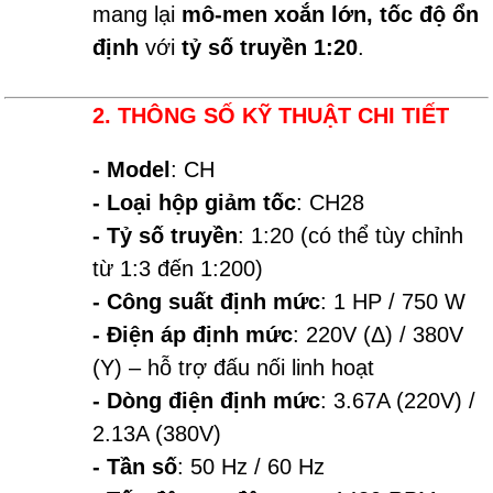
mang lại
mô-men xoắn lớn, tốc độ ổn
định
với
tỷ số truyền 1:20
.
2. THÔNG SỐ KỸ THUẬT CHI TIẾT
- Model
: CH
- Loại hộp giảm tốc
: CH28
- Tỷ số truyền
: 1:20 (có thể tùy chỉnh
từ 1:3 đến 1:200)
- Công suất định mức
: 1 HP / 750 W
- Điện áp định mức
: 220V (Δ) / 380V
(Y) – hỗ trợ đấu nối linh hoạt
- Dòng điện định mức
: 3.67A (220V) /
2.13A (380V)
- Tần số
: 50 Hz / 60 Hz