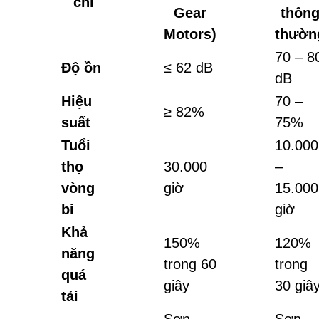
chí
Gear
thôn
Motors)
thườn
70 – 8
Độ ồn
≤ 62 dB
dB
Hiệu
70 –
≥ 82%
suất
75%
Tuổi
10.000
thọ
30.000
–
vòng
giờ
15.000
bi
giờ
Khả
150%
120%
năng
trong 60
trong
quá
giây
30 giâ
tải