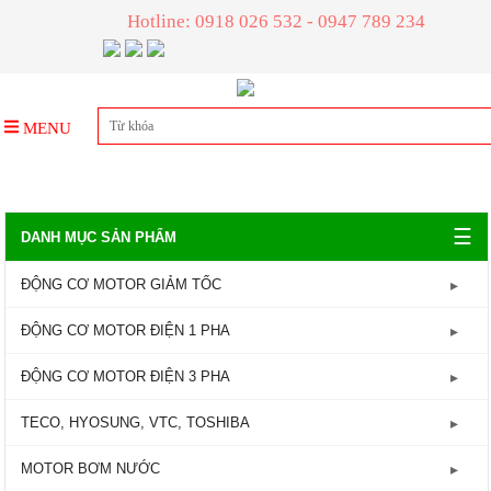
Hotline: 0918 026 532 - 0947 789 234
MENU
☰
DANH MỤC SẢN PHẨM
ĐỘNG CƠ MOTOR GIẢM TỐC
GIẢM TỐC TRỤC LIỀN
ĐỘNG CƠ MOTOR ĐIỆN 1 PHA
GIẢM TỐC ĐẦU TRÒN
Động Cơ Motor Điện 1 Pha - 1450RPM
ĐỘNG CƠ MOTOR ĐIỆN 3 PHA
GIẢM TỐC ĐẦU VUÔNG
Động Cơ Motor Điện 1 Pha - 2800RPM
Động Cơ Motor Điện 3 Pha - 960RPM
TECO, HYOSUNG, VTC, TOSHIBA
GIẢM TỐC CỐT ÂM
Động Cơ Motor Điện 3 Pha - 1450RPM
MOTOR TECO
MOTOR BƠM NƯỚC