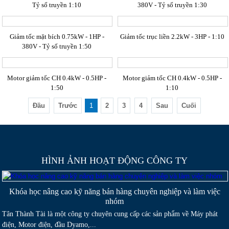
Tỷ số truyền 1:10
380V - Tỷ số truyền 1:30
Giảm tốc mặt bích 0.75kW - 1HP -
Giảm tốc trục liền 2.2kW - 3HP - 1:10
380V - Tỷ số truyền 1:50
Motor giảm tốc CH 0.4kW - 0.5HP -
Motor giảm tốc CH 0.4kW - 0.5HP -
1:50
1:10
Đầu
Trước
1
2
3
4
Sau
Cuối
HÌNH ẢNH HOẠT ĐỘNG CÔNG TY
Khóa học nâng cao kỹ năng bán hàng chuyên nghiệp và làm việc
nhóm
Tân Thành Tài là một công ty chuyên cung cấp các sản phẩm về Máy phát
điện, Motor điện, đầu Dyamo,...