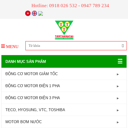
Hotline: 0918 026 532 - 0947 789 234
MENU
☰
DANH MỤC SẢN PHẨM
ĐỘNG CƠ MOTOR GIẢM TỐC
GIẢM TỐC TRỤC LIỀN
ĐỘNG CƠ MOTOR ĐIỆN 1 PHA
GIẢM TỐC ĐẦU TRÒN
Động Cơ Motor Điện 1 Pha - 1450RPM
ĐỘNG CƠ MOTOR ĐIỆN 3 PHA
GIẢM TỐC ĐẦU VUÔNG
Động Cơ Motor Điện 1 Pha - 2800RPM
Động Cơ Motor Điện 3 Pha - 960RPM
TECO, HYOSUNG, VTC, TOSHIBA
GIẢM TỐC CỐT ÂM
Động Cơ Motor Điện 3 Pha - 1450RPM
MOTOR TECO
MOTOR BƠM NƯỚC