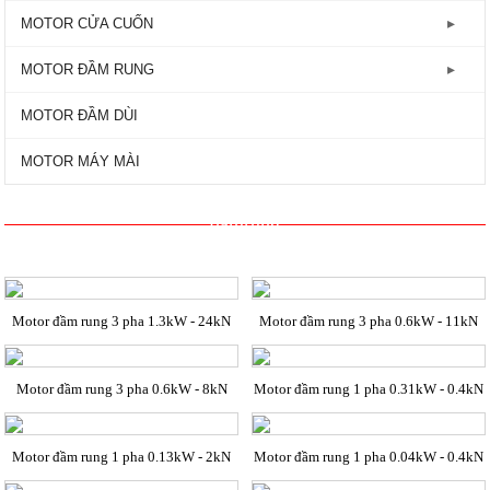
GIẢM TỐC TRỤC VÍT
Động Cơ Motor Điện 3 Pha - 2800RPM
MOTOR HYOSUNG
Máy bơm lưu lượng
MOTOR CỬA CUỐN
Động Cơ Motor Điện Mặt Bích
MOTOR VTC
Máy bơm công nghiệp
Motor Cửa Cuốn AC
MOTOR ĐẦM RUNG
MOTOR TOSHIBA
Máy bơm đẩy cao
Motor Cửa Cuốn DC - 24V
Motor Đầm Rung 1 Pha - 2800RPM
MOTOR ĐẦM DÙI
Máy bơm ly tâm
Motor Đầm Rung 3 Pha - 1450RPM
MOTOR MÁY MÀI
Máy bơm tăng áp
Motor Đầm Rung 3 Pha - 2800RPM
damrung
Máy bơm tự mồi
Motor đầm rung 3 pha 1.3kW - 24kN
Motor đầm rung 3 pha 0.6kW - 11kN
Motor đầm rung 3 pha 0.6kW - 8kN
Motor đầm rung 1 pha 0.31kW - 0.4kN
Motor đầm rung 1 pha 0.13kW - 2kN
Motor đầm rung 1 pha 0.04kW - 0.4kN