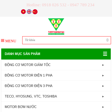
Hotline: 0918 026 532 - 0947 789 234
MENU
☰
DANH MỤC SẢN PHẨM
ĐỘNG CƠ MOTOR GIẢM TỐC
GIẢM TỐC TRỤC LIỀN
ĐỘNG CƠ MOTOR ĐIỆN 1 PHA
GIẢM TỐC ĐẦU TRÒN
Động Cơ Motor Điện 1 Pha - 1450RPM
ĐỘNG CƠ MOTOR ĐIỆN 3 PHA
GIẢM TỐC ĐẦU VUÔNG
Động Cơ Motor Điện 1 Pha - 2800RPM
Động Cơ Motor Điện 3 Pha - 960RPM
TECO, HYOSUNG, VTC, TOSHIBA
GIẢM TỐC CỐT ÂM
Động Cơ Motor Điện 3 Pha - 1450RPM
MOTOR TECO
MOTOR BƠM NƯỚC