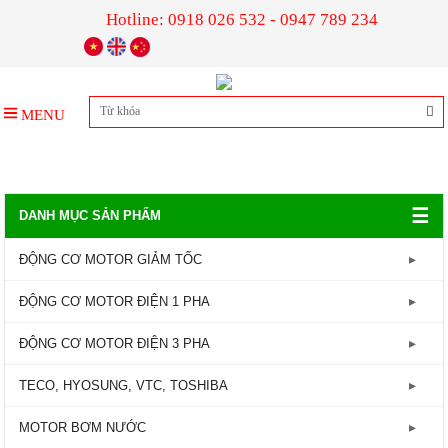
Hotline: 0918 026 532 - 0947 789 234
MENU
☰
DANH MỤC SẢN PHẨM
ĐỘNG CƠ MOTOR GIẢM TỐC
GIẢM TỐC TRỤC LIỀN
ĐỘNG CƠ MOTOR ĐIỆN 1 PHA
GIẢM TỐC ĐẦU TRÒN
Động Cơ Motor Điện 1 Pha - 1450RPM
ĐỘNG CƠ MOTOR ĐIỆN 3 PHA
GIẢM TỐC ĐẦU VUÔNG
Động Cơ Motor Điện 1 Pha - 2800RPM
Động Cơ Motor Điện 3 Pha - 960RPM
TECO, HYOSUNG, VTC, TOSHIBA
GIẢM TỐC CỐT ÂM
Động Cơ Motor Điện 3 Pha - 1450RPM
MOTOR TECO
MOTOR BƠM NƯỚC