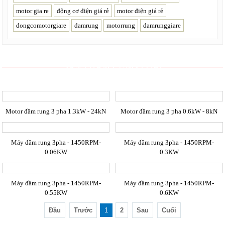
motor gia re
động cơ điện giá rẻ
motor điện giá rẻ
dongcomotorgiare
damrung
motorrung
damrunggiare
SẢN PHẨM CÙNG LOẠI
Motor đầm rung 3 pha 1.3kW - 24kN
Motor đầm rung 3 pha 0.6kW - 8kN
Máy đầm rung 3pha - 1450RPM-
Máy đầm rung 3pha - 1450RPM-
0.06KW
0.3KW
Máy đầm rung 3pha - 1450RPM-
Máy đầm rung 3pha - 1450RPM-
0.55KW
0.6KW
Đầu
Trước
1
2
Sau
Cuối