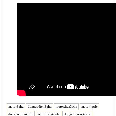
motor3pha
dongcodien3pha
motordien3pha
motor4pole
dongcodien4pole
motordien4pole
dongcomotor4pole