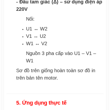
- Đấu tam giác (Δ) – sử dụng điện áp
220V
Nối:
U1 ↔ W2
V1 ↔ U2
W1 ↔ V2
Nguồn 3 pha cấp vào U1 – V1 –
W1
Sơ đồ trên giống hoàn toàn sơ đồ in
trên bản tên motor.
5. Ứng dụng thực tế