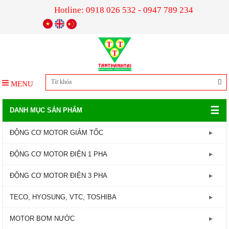
Hotline: 0918 026 532 - 0947 789 234
MENU
☰
DANH MỤC SẢN PHẨM
ĐỘNG CƠ MOTOR GIẢM TỐC
GIẢM TỐC TRỤC LIỀN
ĐỘNG CƠ MOTOR ĐIỆN 1 PHA
GIẢM TỐC ĐẦU TRÒN
Động Cơ Motor Điện 1 Pha - 1450RPM
ĐỘNG CƠ MOTOR ĐIỆN 3 PHA
GIẢM TỐC ĐẦU VUÔNG
Động Cơ Motor Điện 1 Pha - 2800RPM
Động Cơ Motor Điện 3 Pha - 960RPM
TECO, HYOSUNG, VTC, TOSHIBA
GIẢM TỐC CỐT ÂM
Động Cơ Motor Điện 3 Pha - 1450RPM
MOTOR TECO
MOTOR BƠM NƯỚC