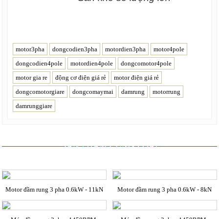
motor3pha
dongcodien3pha
motordien3pha
motor4pole
dongcodien4pole
motordien4pole
dongcomotor4pole
motor gia re
động cơ điện giá rẻ
motor điện giá rẻ
dongcomotorgiare
dongcomaymai
damrung
motorrung
damrunggiare
SẢN PHẨM CÙNG LOẠI
Motor đầm rung 3 pha 0.6kW - 11kN
Motor đầm rung 3 pha 0.6kW - 8kN