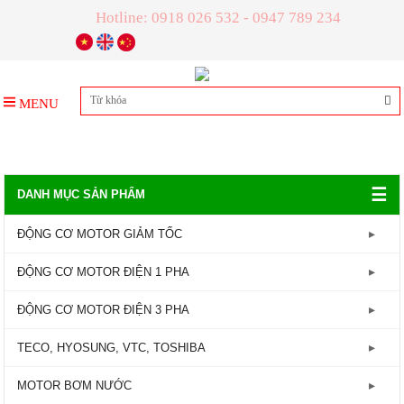
Hotline: 0918 026 532 - 0947 789 234
MENU
☰
DANH MỤC SẢN PHẨM
ĐỘNG CƠ MOTOR GIẢM TỐC
GIẢM TỐC TRỤC LIỀN
ĐỘNG CƠ MOTOR ĐIỆN 1 PHA
GIẢM TỐC ĐẦU TRÒN
Động Cơ Motor Điện 1 Pha - 1450RPM
ĐỘNG CƠ MOTOR ĐIỆN 3 PHA
GIẢM TỐC ĐẦU VUÔNG
Động Cơ Motor Điện 1 Pha - 2800RPM
Động Cơ Motor Điện 3 Pha - 960RPM
TECO, HYOSUNG, VTC, TOSHIBA
GIẢM TỐC CỐT ÂM
Động Cơ Motor Điện 3 Pha - 1450RPM
MOTOR TECO
MOTOR BƠM NƯỚC