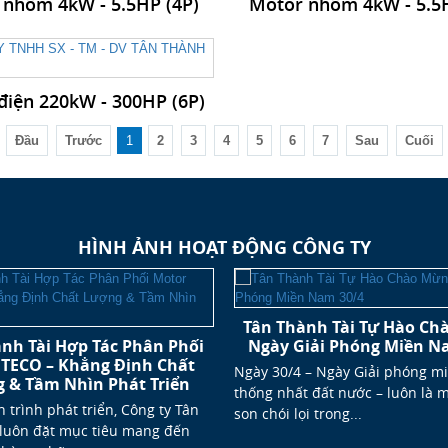
 nhôm 4kW - 5.5HP (4P)
Motor nhôm 4kW - 5.5H
điện 220kW - 300HP (6P)
Đầu
Trước
1
2
3
4
5
6
7
Sau
Cuối
HÌNH ẢNH HOẠT ĐỘNG CÔNG TY
Tân Thành Tài Tự Hào Ch
nh Tài Hợp Tác Phân Phối
Ngày Giải Phóng Miền N
 TECO – Khẳng Định Chất
Ngày 30/4 – Ngày Giải phóng m
 & Tầm Nhìn Phát Triển
thống nhất đất nước – luôn là 
 trình phát triển, Công ty Tân
son chói lọi trong...
 luôn đặt mục tiêu mang đến