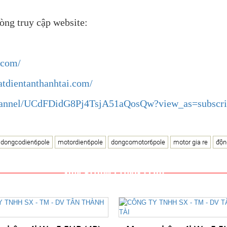
lòng truy cập website:
.com/
atdientanthanhtai.com/
hannel/UCdFDidG8Pj4TsjA51aQosQw?view_as=subscri
dongcodien6pole
motordien6pole
dongcomotor6pole
motor gia re
độn
SẢN PHẨM CÙNG LOẠI