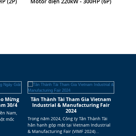
P (2P)
Motor điện 220kW - 300HP (6P)
ào Mừng
Tân Thành Tài Tham Gia Vietnam
Khóa
am 30/4
Industrial & Manufacturing Fair
hàng
2024
iền Nam,
Trong năm 2024, Công ty Tân Thành Tài
Tân Thà
một mốc
hân hạnh góp mặt tại Vietnam Industrial
cấp các
& Manufacturing Fair (VIMF 2024)...
Motor đ