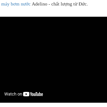
m
máy bơm nước
Adelino - chất lượng từ Đức.