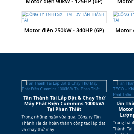
Motor điện 90kW - 125HP (6P)
Motor
Motor điện 250kW - 340HP (6P)
Motor 
g bán
Tân Thành Tài Lắp Đặt & Chạy Thử
 việc
Máy Phát Điện Cummins 1000kVA
Tân Thà
Tại Phan Thiết
Motor
Lượng
ên cung
Trong những ngày vừa qua, Công ty Tân
Trong hành
n,
Thành Tài đã hoàn thành công tác lắp đặt
Thành Tài
và chạy thử máy...