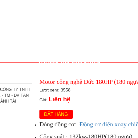
THÔNG TIN SẢN PHẨM
Motor công nghệ Đức 180HP (180 ngự
Lượt xem: 3558
Liên hệ
Giá:
ĐẶT HÀNG
Dòng động cơ:
Động cơ điện xoay chi
Công suất : 132kw-180HP(180 ngựa)