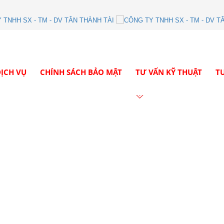
ỊCH VỤ
CHÍNH SÁCH BẢO MẬT
TƯ VẤN KỸ THUẬT
T