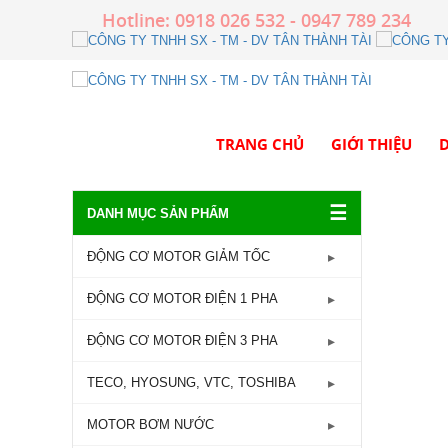
Hotline: 0918 026 532 - 0947 789 234
TRANG CHỦ
GIỚI THIỆU
D
☰
DANH MỤC SẢN PHẨM
ĐỘNG CƠ MOTOR GIẢM TỐC
GIẢM TỐC TRỤC LIỀN
ĐỘNG CƠ MOTOR ĐIỆN 1 PHA
GIẢM TỐC ĐẦU TRÒN
Động Cơ Motor Điện 1 Pha -
ĐỘNG CƠ MOTOR ĐIỆN 3 PHA
1450RPM
GIẢM TỐC ĐẦU VUÔNG
Động Cơ Motor Điện 3 Pha - 960RPM
TECO, HYOSUNG, VTC, TOSHIBA
Động Cơ Motor Điện 1 Pha -
GIẢM TỐC CỐT ÂM
2800RPM
Động Cơ Motor Điện 3 Pha -
MOTOR TECO
MOTOR BƠM NƯỚC
1450RPM