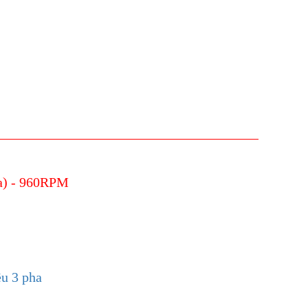
a) - 960RPM
ều 3 pha